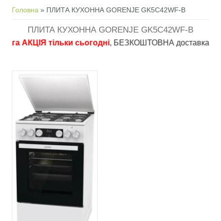
Ви є тут
Головна
» ПЛИТА КУХОННА GORENJE GK5C42WF-B
ПЛИТА КУХОННА GORENJE GK5C42WF-B
 АКЦІЯ тільки сьогодні
, БЕЗКОШТОВНА доставка в пункти ви