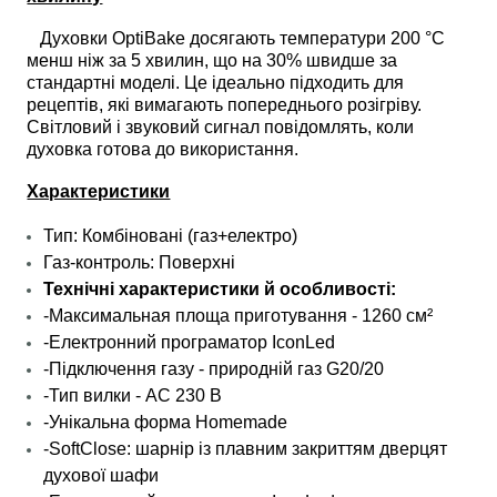
Духовки OptiBake досягають температури 200 °C
менш ніж за 5 хвилин, що на 30% швидше за
стандартні моделі. Це ідеально підходить для
рецептів, які вимагають попереднього розігріву.
Світловий і звуковий сигнал повідомлять, коли
духовка готова до використання.
Характеристики
Тип: Комбіновані (газ+електро)
Газ-контроль: Поверхні
Технічні характеристики й особливості:
-Максимальная площа приготування - 1260 см²
-Електронний програматор IconLed
-Підключення газу - природній газ G20/20
-Тип вилки - AC 230 В
-Унікальна форма Homemade
-SoftClose: шарнір із плавним закриттям дверцят
духової шафи