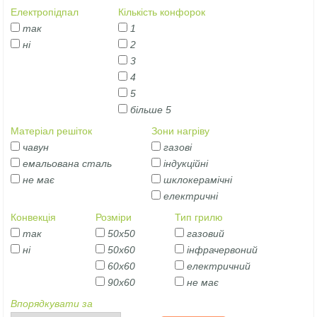
Електропідпал
Кількість конфорок
так
1
ні
2
3
4
5
більше 5
Матеріал решіток
Зони нагріву
чавун
газові
емальована сталь
індукційні
не має
шклокерамічні
електричні
Конвекція
Розміри
Тип грилю
так
50х50
газовий
ні
50х60
інфрачервоний
60х60
електричний
90х60
не має
Впорядкувати за