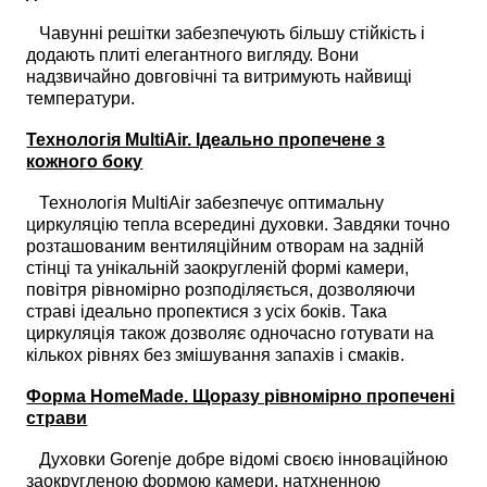
Чавунні решітки забезпечують більшу стійкість і
додають плиті елегантного вигляду. Вони
надзвичайно довговічні та витримують найвищі
температури.
Технологія MultiAir. Ідеально пропечене з
кожного боку
Технологія MultiAir забезпечує оптимальну
циркуляцію тепла всередині духовки. Завдяки точно
розташованим вентиляційним отворам на задній
стінці та унікальній заокругленій формі камери,
повітря рівномірно розподіляється, дозволяючи
страві ідеально пропектися з усіх боків. Така
циркуляція також дозволяє одночасно готувати на
кількох рівнях без змішування запахів і смаків.
Форма HomeMade. Щоразу рівномірно пропечені
страви
Духовки Gorenje добре відомі своєю інноваційною
заокругленою формою камери, натхненною