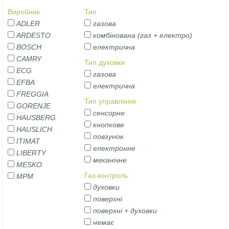
Виробник
Тип
ADLER
газова
ARDESTO
комбінована (газ + електро)
BOSCH
електрична
CAMRY
Тип духовки
ECG
газова
EFBA
електрична
FREGGIA
Тип управління
GORENJE
сенсорне
HAUSBERG
кнопкове
HAUSLICH
повзунок
ITIMAT
електронне
LIBERTY
механічне
MESKO
Газ-контроль
MPM
духовки
поверхні
поверхні + духовки
немає