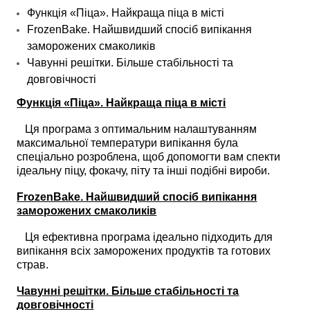
Функція «Піца». Найкраща піца в місті
FrozenBake. Найшвидший спосіб випікання
заморожених смаколиків
Чавунні решітки. Більше стабільності та
довговічності
Функція «Піца». Найкраща піца в місті
Ця програма з оптимальним налаштуванням
максимальної температури випікання була
спеціально розроблена, щоб допомогти вам спекти
ідеальну піцу, фокачу, піту та інші подібні вироби.
FrozenBake. Найшвидший спосіб випікання
заморожених смаколиків
Ця ефективна програма ідеально підходить для
випікання всіх заморожених продуктів та готових
страв.
Чавунні решітки. Більше стабільності та
довговічності