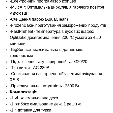
-Електронний програматор IconLed
-MultiAir: Оптимальна циркуляція гарячого повітря
у духовці
-Очищення парою (AquaClean)
-FrozenBake- приготування заморожених продуктів
-FastPreheat - температура в духових шафах
OptiBake досягає значення 200 °C усього за 4.50
хвилини
-BigSurface- максимальна відстань між
конфорками
-Підключення газу - природній газ G20/20
-Тип вилки - AC 230В
-Споживання електроенергії у режимі очікування -
0.5 Вт
-Приєднувальна потужність - 2800 Вт
Комплектація
-1 мілке емальоване деко
-1 глибоке емальоване деко 1 решітка
-1 підставка для турки