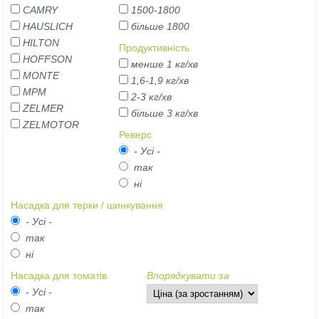
CAMRY
1500-1800
HAUSLICH
більше 1800
HILTON
Продуктивність
HOFFSON
менше 1 кг/хв
MONTE
1,6-1,9 кг/хв
MPM
2-3 кг/хв
ZELMER
більше 3 кг/хв
ZELMOTOR
Реверс
- Усі -
так
ні
Насадка для терки / шинкування
- Усі -
так
ні
Насадка для томатів
Впорядкувати за
- Усі -
так