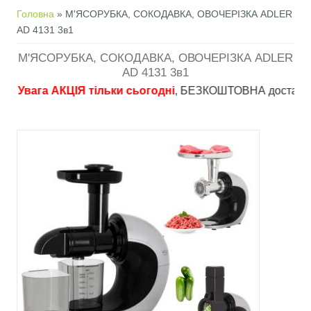
Ви є тут
Головна
» М'ЯСОРУБКА, СОКОДАВКА, ОВОЧЕРІЗКА ADLER
AD 4131 3в1
М'ЯСОРУБКА, СОКОДАВКА, ОВОЧЕРІЗКА ADLER
AD 4131 3в1
вага АКЦІЯ тільки сьогодні
, БЕЗКОШТОВНА доставка в пунк