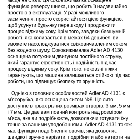
місця на столі. Ця соковижималка оснащена
функцією реверсу шнека, що робить її надзвичайно
простою в експлуатації. У разі можливого
засмічення, просто скористайтеся цією функцією,
щоб усунути будь-яку перешкоду і продовжити
процес віджиму соку. Крім того, завдяки безшумній
роботі, яка коливається в межах 64 децибел, ви
зможете насолоджуватися свіжовичавленим соком
без жодного шуму. Соковижималка Adler AD 4130
оснащена потужним двигуном постійного струму,
який гарантує ефективність і надійність під час
процесу віджиму соку. Крім того, нековзні ніжки
гарантують, що машина залишається стійкою під час
роботи, що підвищує безпеку та зручність.
Однією з головних особливостей Adler AD 4131 є
м'ясорубка, яка оснащена ситом №8. Це сито
доступне в трьох різних розмірах отворів: 3 мм, 5 мм
і 7 мм. Це дає вам повний контроль над розміром
м'яса, яке ви подрібнюєте, дозволяючи готувати їжу
точно за вашими уподобаннями. Adler AD 4131 також
має функцію подрібнення овочів, яка дозволяє
швидко і зручно нарізати, подрібнити або натерти на