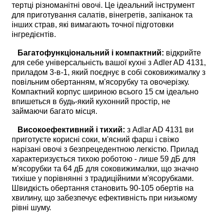
тертці різноманітні овочі. Це ідеальний інструмент
для приготування салатів, вінегретів, запіканок та
інших страв, які вимагають точної підготовки
інгредієнтів.
Багатофункціональний і компактний:
відкрийте
для себе універсальність вашої кухні з Adler AD 4131,
приладом 3-в-1, який поєднує в собі соковижималку з
повільним обертанням, м'ясорубку та овочерізку.
Компактний корпус шириною всього 15 см ідеально
впишеться в будь-який кухонний простір, не
займаючи багато місця.
Високоефективний і тихий:
з Adlar AD 4131 ви
приготуєте корисні соки, м'ясний фарш і свіжо
нарізані овочі з безпрецедентною легкістю. Прилад
характеризується тихою роботою - лише 59 дБ для
м'ясорубки та 64 дБ для соковижималки, що значно
тихіше у порівнянні з традиційними м'ясорубками.
Швидкість обертання становить 90-105 обертів на
хвилину, що забезпечує ефективність при низькому
рівні шуму.