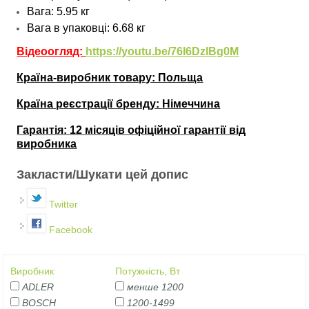
Вага: 5.95 кг
Вага в упаковці: 6.68 кг
Відеоогляд:
https://youtu.be/76I6DzlBg0M
Країна-виробник товару: Польща
Країна реєстрації бренду:
Німеччина
Гарантія:
12 місяців офіційної гарантії від
виробника
Закласти/Шукати цей допис
Twitter
Facebook
Виробник
Потужність, Вт
ADLER
менше 1200
BOSCH
1200-1499