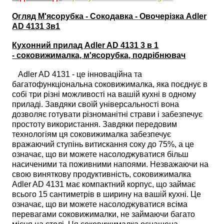
Огляд М'ясорубка - Сокодавка - Овочерізка Adler
AD 4131 3в1
Кухонний прилад Adler AD 4131 3 в 1
- соковижималка, м'ясорубка, подрібнювач
Adler AD 4131 - це інноваційна та
багатофункціональна соковижималка, яка поєднує в
собі три різні можливості на вашій кухні в одному
приладі. Завдяки своїй універсальності вона
дозволяє готувати різноманітні страви і забезпечує
простоту використання. Завдяки передовим
технологіям ця соковижималка забезпечує
вражаючий ступінь витискання соку до 75%, а це
означає, що ви можете насолоджуватися більш
насиченими та поживними напоями. Незважаючи на
свою виняткову продуктивність, соковижималка
Adler AD 4131 має компактний корпус, що займає
всього 15 сантиметрів в ширину на вашій кухні. Це
означає, що ви можете насолоджуватися всіма
перевагами соковижималки, не займаючи багато