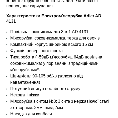
користі з фруктів і овочів та забезпечити більш
повноцінне харчування.
Характеристики Електром'ясорубка Adler AD
4131
Повільна соковижималка 3-в-1 AD 4131
М'ясорубка, соковижималка, терка для овочів
Компактний корпус шириною всього 15 см
Функція реверсного шнека
Тиха робота (~59дБ м'ясорубка, 64дБ повільна
соковижималка) у порівнянні з традиційними
м'ясорубками*.
Швидкість: 90-105 об/хв (залежно від
навантаження)
Потужний двигун постійного струму
Нековзні ніжки
М'ясорубка з ситом №8: 3 сита з нержавіючої сталі
з отворами: 3мм, 5мм, 7мм
Насадка для ковбаси