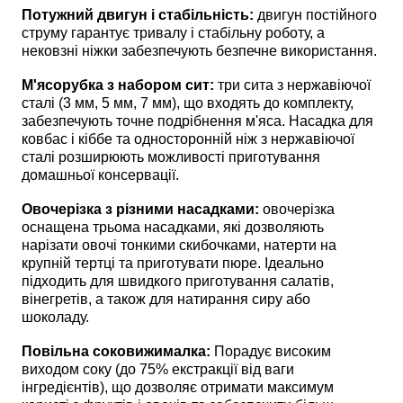
Потужний двигун і стабільність:
двигун постійного
струму гарантує тривалу і стабільну роботу, а
нековзні ніжки забезпечують безпечне використання.
М'ясорубка з набором сит:
три сита з нержавіючої
сталі (3 мм, 5 мм, 7 мм), що входять до комплекту,
забезпечують точне подрібнення м'яса. Насадка для
ковбас і кіббе та односторонній ніж з нержавіючої
сталі розширюють можливості приготування
домашньої консервації.
Овочерізка з різними насадками:
овочерізка
оснащена трьома насадками, які дозволяють
нарізати овочі тонкими скибочками, натерти на
крупній тертці та приготувати пюре. Ідеально
підходить для швидкого приготування салатів,
вінегретів, а також для натирання сиру або
шоколаду.
Повільна соковижималка:
Порадує високим
виходом соку (до 75% екстракції від ваги
інгредієнтів), що дозволяє отримати максимум