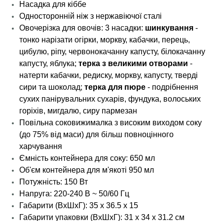
Насадка для кіббе
Односторонній ніж з нержавіючої сталі
Овочерізка для овочів: 3 насадки:
шинкування
-
тонко нарізати огірки, моркву, кабачки, перець,
цибулю, ріпу, червонокачанну капусту, білокачанну
капусту, яблука;
терка з великими отворами
-
натерти кабачки, редиску, моркву, капусту, тверді
сири та шоколад;
терка для пюре
- подрібнення
сухих панірувальних сухарів, фундука, волоських
горіхів, мигдалю, сиру пармезан
Повільна соковижималка з високим виходом соку
(до 75% від маси) для більш повноцінного
харчування
Ємність контейнера для соку: 650 мл
Об'єм контейнера для м'якоті 950 мл
Потужність: 150 Вт
Напруга: 220-240 В ~ 50/60 Гц
Габарити (ВхШхГ): 35 х 36.5 х 15
Габарити упаковки (ВхШхГ): 31 х 34 x 31.2 см