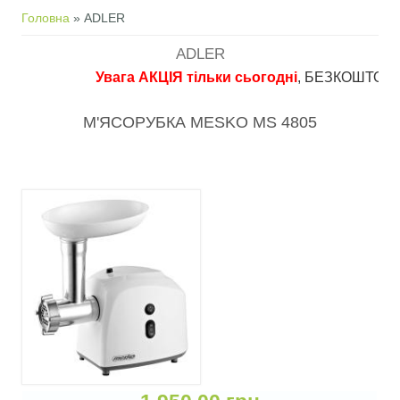
Ви є тут
Головна
» ADLER
ADLER
Увага АКЦІЯ тільки сьогодні
, БЕЗКОШТОВНА до
М'ЯСОРУБКА MESKO MS 4805