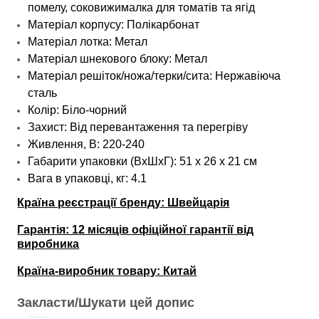
помелу, соковижималка для томатів та ягід
Матеріал корпусу: Полікарбонат
Матеріал лотка: Метал
Матеріал шнекового блоку: Метал
Матеріал решіток/ножа/терки/сита: Нержавіюча
сталь
Колір: Біло-чорний
Захист: Від перевантаження та перегріву
Живлення, В: 220-240
Габарити упаковки (ВхШхГ): 51 х 26 х 21 см
Вага в упаковці, кг: 4.1
Країна реєстрації бренду: Швейцарія
Гарантія: 12 місяців офіційної гарантії від
виробника
Країна-виробник товару: Китай
Закласти/Шукати цей допис