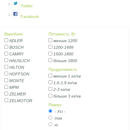
Twitter
Facebook
Виробник
Потужність, Вт
ADLER
менше 1200
BOSCH
1200-1499
CAMRY
1500-1800
HAUSLICH
більше 1800
HILTON
Продуктивність
HOFFSON
менше 1 кг/хв
MONTE
1,6-1,9 кг/хв
MPM
2-3 кг/хв
ZELMER
більше 3 кг/хв
ZELMOTOR
Реверс
- Усі -
так
ні