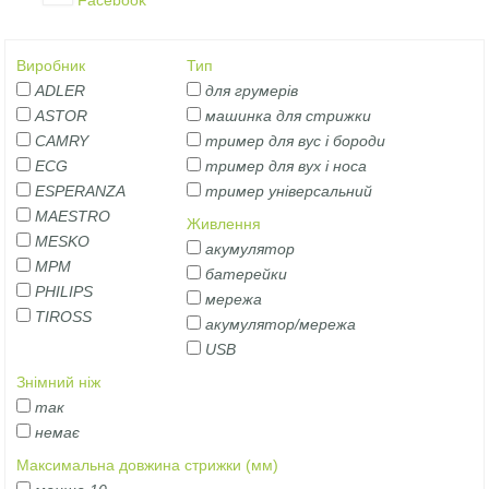
Facebook
Виробник
Тип
ADLER
для грумерів
ASTOR
машинка для стрижки
CAMRY
тример для вус і бороди
ECG
тример для вух і носа
ESPERANZA
тример універсальний
MAESTRO
Живлення
MESKO
акумулятор
MPM
батерейки
PHILIPS
мережа
TIROSS
акумулятор/мережа
USB
Знімний ніж
так
немає
Максимальна довжина стрижки (мм)