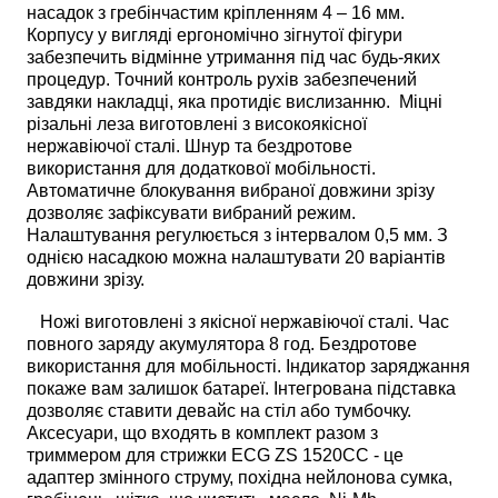
насадок з гребінчастим кріпленням 4 – 16 мм.
Корпусу у вигляді ергономічно зігнутої фігури
забезпечить відмінне утримання під час будь-яких
процедур. Точний контроль рухів забезпечений
завдяки накладці, яка протидіє вислизанню.
Міцні
різальні леза виготовлені з високоякісної
нержавіючої сталі. Шнур та бездротове
використання для додаткової мобільності.
Автоматичне блокування вибраної довжини зрізу
дозволяє зафіксувати вибраний режим.
Налаштування регулюється з інтервалом 0,5 мм. З
однією насадкою можна налаштувати 20 варіантів
довжини зрізу.
Ножі виготовлені з якісної нержавіючої сталі. Час
повного заряду акумулятора 8 год. Бездротове
використання для мобільності. Індикатор заряджання
покаже вам залишок батареї. Інтегрована підставка
дозволяє ставити девайс на стіл або тумбочку.
Аксесуари, що входять в комплект разом з
триммером для стрижки ECG ZS 1520CC - це
адаптер змінного струму, похідна нейлонова сумка,