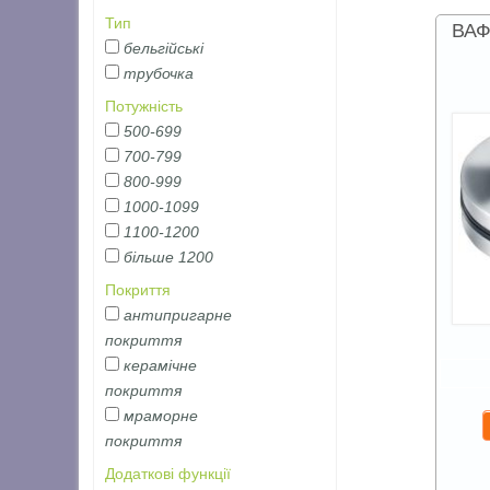
Тип
ВАФ
бельгійські
трубочка
Потужність
500-699
700-799
800-999
1000-1099
1100-1200
більше 1200
Покриття
антипригарне
покриття
керамічне
покриття
мраморне
покриття
Додаткові функції