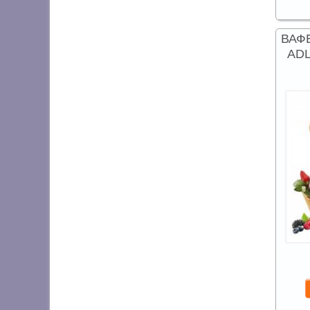
ВАФ
ADL