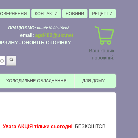
ПОВЕРНЕННЯ
КОНТАКТИ
НОВИНИ
РЕЦЕПТИ
ПРАЦЮЄМО:
пн-нд:10.00-19год.
email:
agd482@ukr.net
РЗИНУ - ОНОВІТЬ СТОРІНКУ
Ваш кошик
порожній.
Пошук
ХОЛОДИЛЬНЕ ОБЛАДНАННЯ
ДЛЯ ДОМУ
 АКЦІЯ тільки сьогодні
, БЕЗКОШТОВНА доставка в пункти в