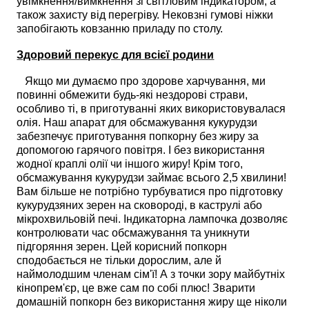
увімкнення/вимкнення зі світловим індикатором, а
також захисту від перегріву. Нековзні гумові ніжки
запобігають ковзанню приладу по столу.
Здоровий перекус для всієї родини
Якщо ми думаємо про здорове харчування, ми
повинні обмежити будь-які нездорові страви,
особливо ті, в приготуванні яких використовувалася
олія. Наш апарат для обсмажування кукурудзи
забезпечує приготування попкорну без жиру за
допомогою гарячого повітря. І без використання
жодної краплі олії чи іншого жиру! Крім того,
обсмажування кукурудзи займає всього 2,5 хвилини!
Вам більше не потрібно турбуватися про підготовку
кукурудзяних зерен на сковороді, в каструлі або
мікрохвильовій печі. Індикаторна лампочка дозволяє
контролювати час обсмажування та уникнути
підгоряння зерен. Цей корисний попкорн
сподобається не тільки дорослим, але й
наймолодшим членам сім'ї! А з точки зору майбутніх
кінопрем'єр, це вже сам по собі плюс! Зварити
домашній попкорн без використання жиру ще ніколи