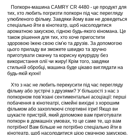
Попкорн-машина CAMRY CR 4480 - це продукт для
тих, хто любить погризти попкорн під час перегляду
улюбленого фільму. Завдяки йому вам не доведеться
спеціально йти в кінотеатр, щоб насолодитися
ароматною закускою, гідною будь-якого кіномана. Це
також рішення для тих, хто хоче пригостити
здоровою їжею свою сім'ю та друзів. За допомогою
цього приладу ви зможете швидко та зручно
приготувати смачну та корисну кукурудзу без
використання олії чи жиру! Крім того, завдяки
стильній обробці, машина буде цікаво виглядати на
будь-якій кухні!
Хто з нас не любить перекусити під час перегляду
фільму або зустрічі з друзями? У більшості з нас з
попкорном пов'язані сентиментальні асоціації: перші
побачення в кінотеатрі, сімейні вихідні з хорошим
фільмом або захоплюючі спортивні ігри! Якщо ви
шукаєте пристрій, який допоможе вам приготувати
попкорн в домашніх умовах, то це саме те, що вам
потрібно! Вам більше не потрібно спеціально йти в
кінотеатр, щоб насолодитися цією смачною закускою.