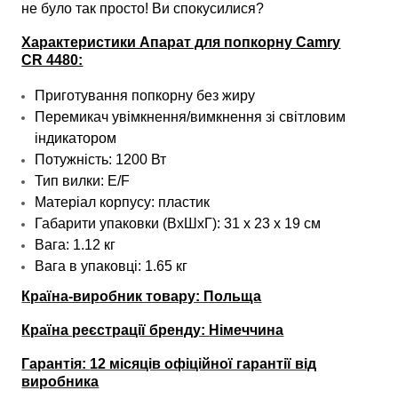
не було так просто! Ви спокусилися?
Характеристики Апарат для попкорну Camry
CR 4480:
Приготування попкорну без жиру
Перемикач увімкнення/вимкнення зі світловим
індикатором
Потужність: 1200 Вт
Тип вилки: E/F
Матеріал корпусу: пластик
Габарити упаковки (ВхШхГ): 31
х 23 х 19
см
Вага: 1.12 кг
Вага в упаковці: 1.65 кг
Країна-виробник товару: Польща
Країна реєстрації бренду:
Німеччина
Гарантія:
12 місяців офіційної гарантії від
виробника