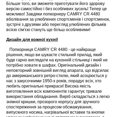
Більше того, ви зможете приготувати його здорову
версію самостійно і без особливих зусиль! Тепер це
можливо! Завдяки попкорнеру CAMRY CR 4480
вболівання за улюблених спортсменів і спортсменок,
зустрічі з друзями або перегляд улюблених фільмів
всією сім'єю стануть ще більш особливими!
Дизайн для кожної кухні!
Попкорниця CAMRY CR 4480 - це найкраще
рішення, якщо ви шукаєте стильний прилад, який
буде гарно виглядати на кухонній стільниці і який не
потрібно ховати в шафах. Оригінальний дизайн і
неповторний зовнішній вигляд апарата, що відсилає
до американського ретро-стилю, який асоціюється у
нас з закусочними 1950-х років, порадує всіх, хто
любить оригінальні прикраси! Висока якість
виготовлення всіх компонентів гарантує тривале
використання обладнання. Виріб складається з легко
знімної кришки, прозорого корпусу для зручного
спостереження за процесом обсмажування,
випускного носика, нагрівальної вставки та кнопки