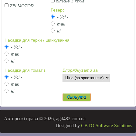
більше 3 кг/хв
ZELMOTOR
Реверс
- Усі -
так
ні
Насадка для терки / шинкування
- Усі -
так
ні
Насадка для томатів
Впорядкувати за
- Усі -
так
ні
Авторські права © 2026, agd482.com.ua
Designed by
CBTO Software Solutions