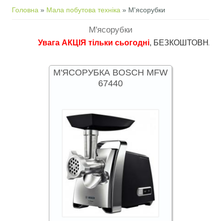
Ви є тут
Головна
»
Мала побутова техніка
» М'ясорубки
М'ясорубки
Увага АКЦІЯ тільки сьогодні
, БЕЗКОШТОВНА доставк
М'ЯСОРУБКА BOSCH MFW
67440