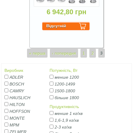
6 942,80 грн
Сторінки
« перша
‹ попередня
1
2
3
Виробник
Потужність, Вт
ADLER
менше 1200
BOSCH
1200-1499
CAMRY
1500-1800
HAUSLICH
більше 1800
HILTON
Продуктивність
HOFFSON
менше 1 кг/хв
MONTE
1,6-1,9 кг/хв
MPM
2-3 кг/хв
ZELMER