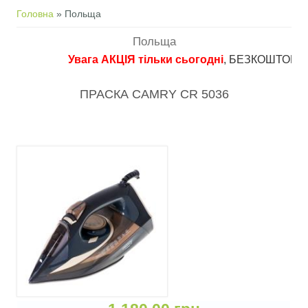
Ви є тут
Головна
» Польща
Польща
Увага АКЦІЯ тільки сьогодні
, БЕЗКОШТОВНА дос
ПРАСКА CAMRY CR 5036