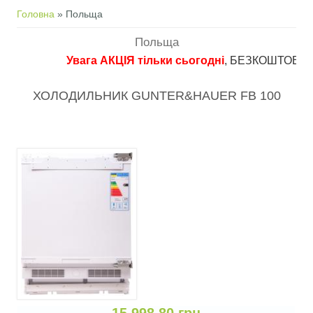
Ви є тут
Головна
» Польща
Польща
Увага АКЦІЯ тільки сьогодні
, БЕЗКОШТОВНА дос
ХОЛОДИЛЬНИК GUNTER&HAUER FB 100
15 998,80 грн