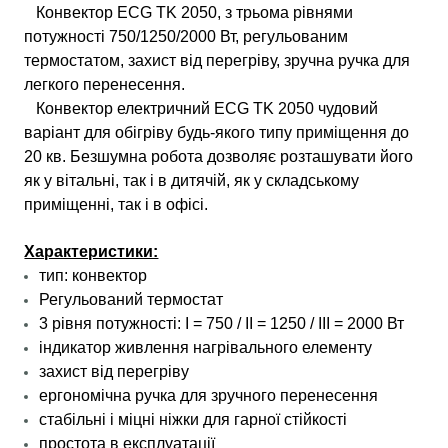
Конвектор ECG TK 2050,
з трьома рівнями
потужності 750/1250/2000 Вт, регульованим
термостатом, захист від перегріву, зручна ручка для
легкого перенесення.
Конвектор електричний ECG TK 2050 чудовий
варіант для обігріву будь-якого типу приміщення до
20 кв. Безшумна робота дозволяє розташувати його
як у вітальні, так і в дитячій, як у складському
приміщенні, так і в офісі.
Характеристики:
тип: конвектор
Регульований термостат
3 рівня потужності: I = 750 / II = 1250 / III = 2000 Вт
індикатор живлення нагрівального елементу
захист від перегріву
ергономічна ручка для зручного перенесення
стабільні і міцні ніжки для гарної стійкості
простота в експлуатації