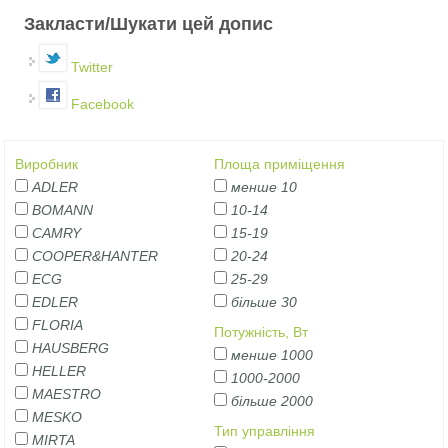
Закласти/Шукати цей допис
Twitter
Facebook
Виробник
Площа приміщення
ADLER
менше 10
BOMANN
10-14
CAMRY
15-19
COOPER&HANTER
20-24
ECG
25-29
EDLER
більше 30
FLORIA
Потужність, Вт
HAUSBERG
менше 1000
HELLER
1000-2000
MAESTRO
більше 2000
MESKO
Тип управління
MIRTA