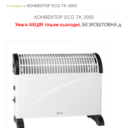
Ви є тут
Головна
» КОНВЕКТОР ECG TK 2050
КОНВЕКТОР ECG TK 2050
Увага АКЦІЯ тільки сьогодні
, БЕЗКОШТОВНА доставка в