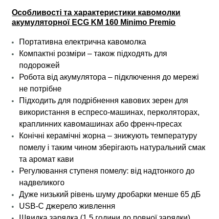
Особливості та характеристики кавомолки
акумуляторної ECG KM 160 Minimo Premio
Портативна електрична кавомолка
Компактні розміри – також підходять для
подорожей
Робота від акумулятора – підключення до мережі
не потрібне
Підходить для подрібнення кавових зерен для
використання в еспресо-машинах, перколяторах,
краплинних кавомашинах або френч-пресах
Конічні керамічні жорна – знижують температуру
помелу і таким чином зберігають натуральний смак
та аромат кави
Регулювання ступеня помелу: від надтонкого до
надвеликого
Дуже низький рівень шуму дробарки менше 65 дБ
USB-C джерело живлення
Швидка зарядка (1,5 години до повної зарядки)