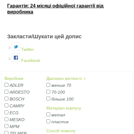
Гарантія: 24 місяці офіційної гарантії від
виробника
Закласти/Шукати цей допис
Twitter
Facebook
Виробник
Діапазон місткості, г
ADLER
менше 70
ARDESTO
70-100
BOSCH
більше 100
CAMRY
Матеріал корпусу
ECG
метал
MESKO
пластик
MPM
Спосіб помолу
ZELMER