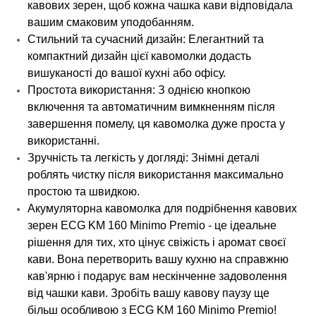
кавових зерен, щоб кожна чашка кави відповідала
вашим смаковим уподобанням.
Стильний та сучасний дизайн: Елегантний та
компактний дизайн цієї кавомолки додасть
вишуканості до вашої кухні або офісу.
Простота використання: З однією кнопкою
включення та автоматичним вимкненням після
завершення помелу, ця кавомолка дуже проста у
використанні.
Зручність та легкість у догляді: Знімні деталі
роблять чистку після використання максимально
простою та швидкою.
Акумуляторна кавомолка для подрібнення кавових
зерен ECG KM 160 Minimo Premio - це ідеальне
рішення для тих, хто цінує свіжість і аромат своєї
кави. Вона перетворить вашу кухню на справжню
кав'ярню і подарує вам нескінченне задоволення
від чашки кави. Зробіть вашу кавову паузу ще
більш особливою з ECG KM 160 Minimo Premio!