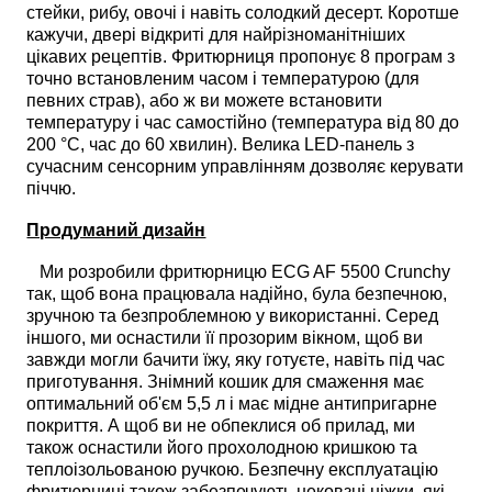
стейки, рибу, овочі і навіть солодкий десерт. Коротше
кажучи, двері відкриті для найрізноманітніших
цікавих рецептів. Фритюрниця пропонує 8 програм з
точно встановленим часом і температурою (для
певних страв), або ж ви можете встановити
температуру і час самостійно (температура від 80 до
200 °C, час до 60 хвилин). Велика LED-панель з
сучасним сенсорним управлінням дозволяє керувати
піччю.
Продуманий дизайн
Ми розробили фритюрницю ECG AF 5500 Crunchy
так, щоб вона працювала надійно, була безпечною,
зручною та безпроблемною у використанні. Серед
іншого, ми оснастили її прозорим вікном, щоб ви
завжди могли бачити їжу, яку готуєте, навіть під час
приготування. Знімний кошик для смаження має
оптимальний об'єм 5,5 л і має мідне антипригарне
покриття. А щоб ви не обпеклися об прилад, ми
також оснастили його прохолодною кришкою та
теплоізольованою ручкою. Безпечну експлуатацію
фритюрниці також забезпечують нековзні ніжки, які