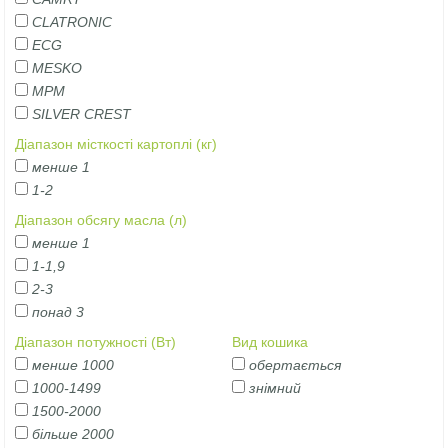
CLATRONIC
ECG
MESKO
MPM
SILVER CREST
Діапазон місткості картоплі (кг)
менше 1
1-2
Діапазон обсягу масла (л)
менше 1
1-1,9
2-3
понад 3
Діапазон потужності (Вт)
Вид кошика
менше 1000
обертається
1000-1499
знімний
1500-2000
більше 2000