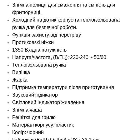
Знімна полиця для смаження та ємність для
фритюрниці.
Холодний на дотик корпус та теплоізольована
ручка для безпечної роботи.
Функція захисту від перегріву
Протиковзкі ніжки
1350 Вхідна потужність
Напруга/частота, (В/ГЦ): 220-240 ~ 50/60
Теплоізольована ручка
Випічка
Жарка
Підтримка температури після приготування
Звуковий індикатор
Світловий індикатор живлення
Знімна чаша
Решітка для грилю
Матеріал корпусу: пластик
Колір: чорний
Габарити (ВхШхГ): 35.3 х 28 х 32.1 см