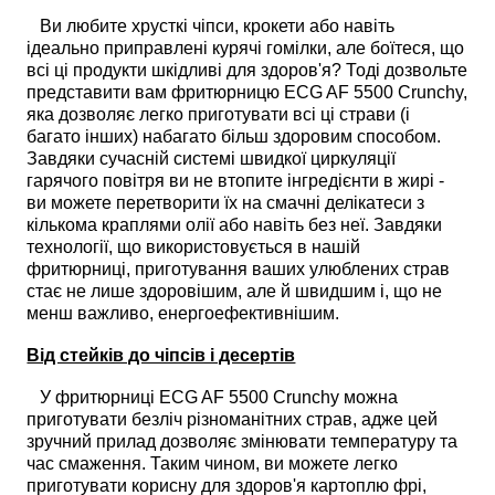
Ви любите хрусткі чіпси, крокети або навіть
ідеально приправлені курячі гомілки, але боїтеся, що
всі ці продукти шкідливі для здоров'я? Тоді дозвольте
представити вам фритюрницю ECG AF 5500 Crunchy,
яка дозволяє легко приготувати всі ці страви (і
багато інших) набагато більш здоровим способом.
Завдяки сучасній системі швидкої циркуляції
гарячого повітря ви не втопите інгредієнти в жирі -
ви можете перетворити їх на смачні делікатеси з
кількома краплями олії або навіть без неї. Завдяки
технології, що використовується в нашій
фритюрниці, приготування ваших улюблених страв
стає не лише здоровішим, але й швидшим і, що не
менш важливо, енергоефективнішим.
Від стейків до чіпсів і десертів
У фритюрниці ECG AF 5500 Crunchy можна
приготувати безліч різноманітних страв, адже цей
зручний прилад дозволяє змінювати температуру та
час смаження. Таким чином, ви можете легко
приготувати корисну для здоров'я картоплю фрі,