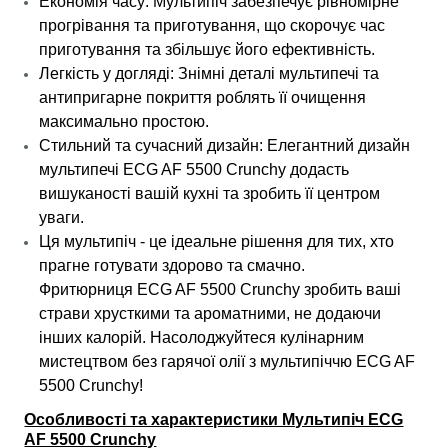
Економія часу: Мультипіч забезпечує рівномірне
прогрівання та приготування, що скорочує час
приготування та збільшує його ефективність.
Легкість у догляді: Знімні деталі мультипечі та
антипригарне покриття роблять її очищення
максимально простою.
Стильний та сучасний дизайн: Елегантний дизайн
мультипечі ECG AF 5500 Crunchy додасть
вишуканості вашій кухні та зробить її центром
уваги.
Ця мультипіч - це ідеальне рішення для тих, хто
прагне готувати здорово та смачно.
Фритюрниця ECG AF 5500 Crunchy зробить ваші
страви хрусткими та ароматними, не додаючи
інших калорій. Насолоджуйтеся кулінарним
мистецтвом без гарячої олії з мультипіччю ECG AF
5500 Crunchy!
Особливості та характеристики Мультипіч ECG
AF 5500 Crunchy