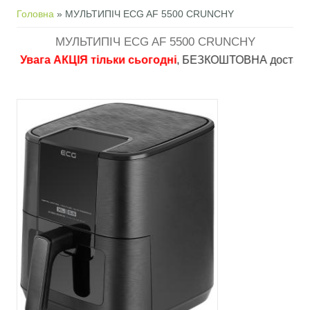
Ви є тут
Головна
» МУЛЬТИПІЧ ECG AF 5500 CRUNCHY
МУЛЬТИПІЧ ECG AF 5500 CRUNCHY
вага АКЦІЯ тільки сьогодні
, БЕЗКОШТОВНА доставка в пунк