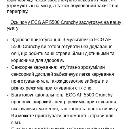
утримують її на місці, а також вбудований захист від
перегріву.
Ось чому ECG AF 5500 Crunchy заслуговує на вашу
увагу:
Здорове приготування: З мультипіччю ECG AF
5500 Crunchy ви готові готувати без додавання
олії, що робить ваші страви більш дієтичними та
корисними для здоров'я.
Сенсорне керування: Інтуїтивно зрозумілий
сенсорний дисплей забезпечує легке керування
приготуванням, а також дозволяє вибирати з
різних режимів приготування сігкістю.
Багатофункціональність: ECG AF 5500 Crunchy
пропонує широкий спектр режимів приготування,
включаючи смаження, запікання та навіть випічку.
Ви можете приготувати різноманітні страви для
сім'ї.