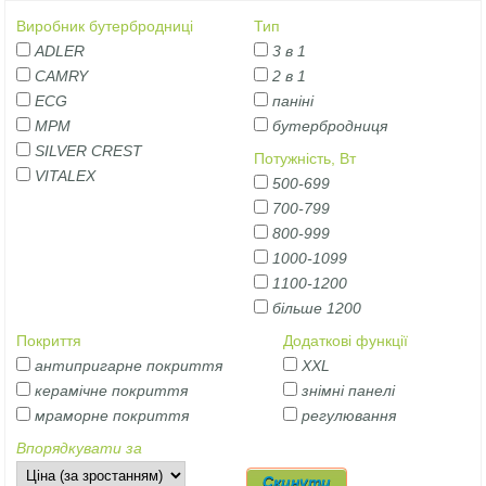
Виробник бутербродниці
Тип
ADLER
3 в 1
CAMRY
2 в 1
ECG
паніні
MPM
бутербродниця
SILVER CREST
Потужність, Вт
VITALEX
500-699
700-799
800-999
1000-1099
1100-1200
більше 1200
Покриття
Додаткові функції
антипригарне покриття
XXL
керамічне покриття
знімні панелі
мраморне покриття
регулювання
Впорядкувати за