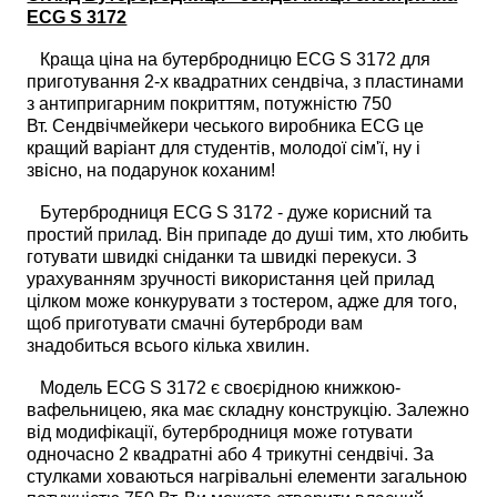
ECG S 3172
Краща ціна на бутербродницю ECG S 3172 для
приготування 2-х квадратних сендвіча, з пластинами
з антипригарним покриттям, потужністю 750
Вт. Сендвічмейкери чеського виробника ECG це
кращий варіант для студентів, молодої сім'ї, ну і
звісно, на подарунок коханим!
Бутербродниця ECG S 3172 - дуже корисний та
простий прилад. Він припаде до душі тим, хто любить
готувати швидкі сніданки та швидкі перекуси. З
урахуванням зручності використання цей прилад
цілком може конкурувати з тостером, адже для того,
щоб приготувати смачні бутерброди вам
знадобиться всього кілька хвилин.
Модель ECG S 3172 є своєрідною книжкою-
вафельницею, яка має складну конструкцію. Залежно
від модифікації, бутербродниця може готувати
одночасно 2 квадратні або 4 трикутні сендвічі. За
стулками ховаються нагрівальні елементи загальною