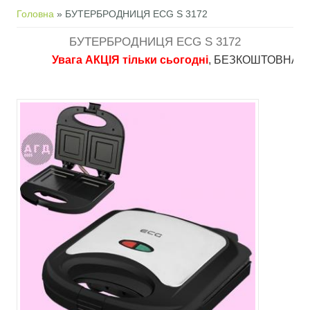
Ви є тут
Головна
» БУТЕРБРОДНИЦЯ ECG S 3172
БУТЕРБРОДНИЦЯ ECG S 3172
Увага АКЦІЯ тільки сьогодні
, БЕЗКОШТОВНА доставка