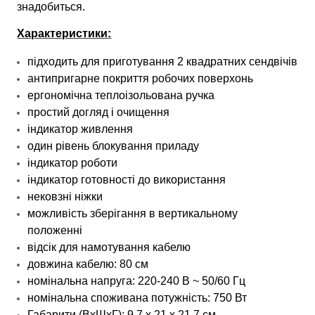
знадобиться.
Характеристики:
підходить для приготування 2 квадратних сендвічів
антипригарне покриття робочих поверхонь
ергономічна теплоізольована ручка
простий догляд і очищення
індикатор живлення
один рівень блокування приладу
індикатор роботи
індикатор готовності до використання
нековзні ніжки
можливість зберігання в вертикальному
положенні
відсік для намотування кабелю
довжина кабелю: 80 см
номінальна напруга: 220-240 В ~ 50/60 Гц
номінальна споживана потужність: 750 Вт
Габарити (ВхШхГ): 9.7 х 21 х 21.7 см