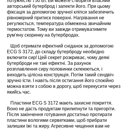
потужністю 750 Вт. Ви можете створити власний
авторський бутерброд і запекти його. При цьому
фіксація за допомогою зручної кліпси забезпечить
рівномірний притиск поверхні. Нагрівання не
регулюється, температура обмежена звичайним
термостатом. Тому ви завжди отримуватимете
рум'яну скоринку на бутербродах.
Щоб отримати ефектний сніданок за допомогою
ECG S 3172, до складу бутерброду необхідно
включити сир! Цей секрет розкриває, чому деякі
бутерброди не такі ефектні. За рахунок
розплавлення сиру половинки склеюються, і
виходить цілісна конструкція. Потім такий сендвіч
зручно їсти. І навіть після остигання його спокійно
можна взяти з собою в дорогу, щоб перекусити через
якийсь час.
Пластини ECG S 3172 мають захисне покриття.
Воно не дасть продуктам прилипнути та пригоріти.
Після закінчення готування достатньо протирати
пластини вологими серветками, щоб прибрати
залишки їжі та жиру. Агресивне чищення вам не