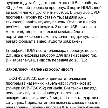
аудіовиходу та бездротової технології Bluetooth , наш
43-дюймовий телевізор пропонує 3 порти HDMI , щоб
ви могли легко підключити ноутбук, Blu-ray або DVD-
програвач, ігрову приставку та, завдяки ARC
технології, навіть звукову панель. Оскільки в набір
роз’ємів пристрою входить 2 порти USB , ви також
можете відтворювати власні медіафайли з
портативних флеш-накопичувачів – підтримується
багато форматів відео, аудіо та зображень.
Інтерфейс HDMI цього телевізора пропонує версію
2.0 , яка є чудовим вибором для плавних відеоігор.
Він забезпечує швидкість передачі до 18 ГБ/с.
Захоплюючі маленькі особливості
ECG 43USV231 може приймати телевізійні
програми з наземних, кабельних і супутникових
(тюнери DVB-T2/C/S2) сигналів. Він також має ряд
невеликих функцій, які можуть полегшити
використання як у звичайних, так і в нестандартних
ситуаціях. Перша категорія включає список каналів і
електронний довідник програм (EPG) – пару функцій,