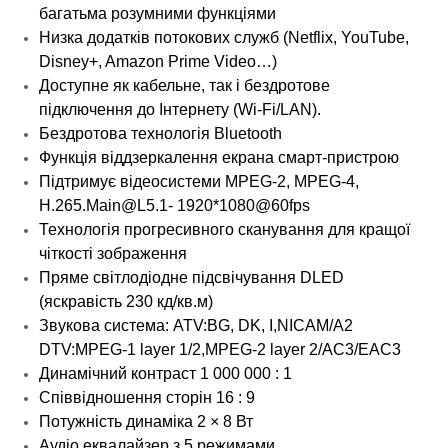
багатьма розумними функціями
Низка додатків потокових служб (Netflix, YouTube,
Disney+, Amazon Prime Video…)
Доступне як кабельне, так і бездротове
підключення до Інтернету (Wi-Fi/LAN).
Бездротова технологія Bluetooth
Функція віддзеркалення екрана смарт-пристрою
Підтримує відеосистеми MPEG-2, MPEG-4,
H.265.Main@L5.1- 1920*1080@60fps
Технологія прогресивного сканування для кращої
чіткості зображення
Пряме світлодіодне підсвічування DLED
(яскравість 230 кд/кв.м)
Звукова система: ATV:BG, DK, I,NICAM/A2
DTV:MPEG-1 layer 1/2,MPEG-2 layer 2/AC3/EAC3
Динамічний контраст 1 000 000 : 1
Співвідношення сторін 16 : 9
Потужність динаміка 2 × 8 Вт
Аудіо еквалайзер з 5 режимами