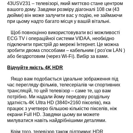
43USV231 – телевізорі, який миттєво стане центром
вашого дому. Завдяки розміру діагоналі 108 см (43
дюйми) він може залучити вас у подію, не займаючи
при цьому надто багато місця у вашій вітальні.
Щоб повноцінно використовувати всі можливості
ECG TV і операційної системи VIDAA, необхідно
підключити пристрій до мережі Інтернет. Це можна
зробити двома способами – кабельним ( роз’єм LAN )
або бездротовим (через Wi-Fi). Вибір за вами.
Відчуйте якість 4K HDR
Якщо вам подобається ідеальне зображення під
час перегляду фільмів, телесеріалів чи спортивних
трансляцій, то цей телевізор – саме те, що вам
потрібно. Ми надали йому передову роздільну
здатність 4K Ultra HD (3840×2160 пікселів), яка
працює з учетверо більшою кількістю пікселів, ніж
екрани Full HD. Завдяки цьому ви можете
милуватися навіть найдрібнішими деталями.
Крім того, телевізор також підтримує HDR