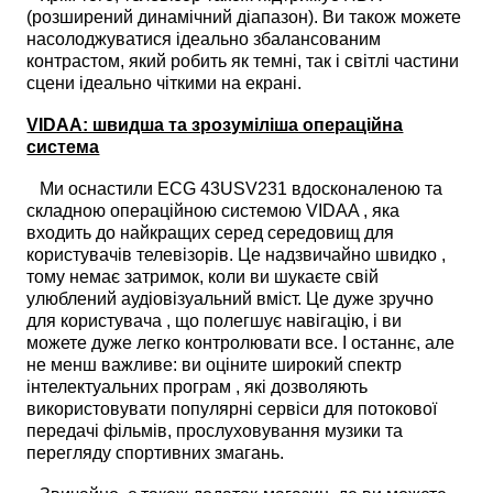
(розширений динамічний діапазон). Ви також можете
насолоджуватися ідеально збалансованим
контрастом, який робить як темні, так і світлі частини
сцени ідеально чіткими на екрані.
VIDAA: швидша та зрозуміліша операційна
система
Ми оснастили ECG 43USV231 вдосконаленою та
складною операційною системою VIDAA , яка
входить до найкращих серед середовищ для
користувачів телевізорів. Це надзвичайно швидко ,
тому немає затримок, коли ви шукаєте свій
улюблений аудіовізуальний вміст. Це дуже зручно
для користувача , що полегшує навігацію, і ви
можете дуже легко контролювати все. І останнє, але
не менш важливе: ви оціните широкий спектр
інтелектуальних програм , які дозволяють
використовувати популярні сервіси для потокової
передачі фільмів, прослуховування музики та
перегляду спортивних змагань.