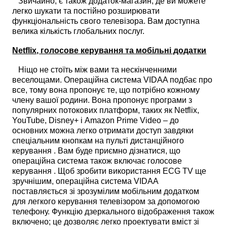
Звичайно, є також додаток-магазин, де ви можете
легко шукати та постійно розширювати
функціональність свого телевізора. Вам доступна
велика кількість глобальних послуг.
Netflix, голосове керування та мобільні додатки
Ніщо не стоїть між вами та нескінченними
веселощами. Операційна система VIDAA подбає про
все, тому вона пропонує те, що потрібно кожному
члену вашої родини. Вона пропонує програми з
популярних потокових платформ, таких як Netflix,
YouTube, Disney+ і Amazon Prime Video – до
основних можна легко отримати доступ завдяки
спеціальним кнопкам на пульті дистанційного
керування . Вам буде приємно дізнатися, що
операційна система також включає голосове
керування . Щоб зробити використання ECG TV ще
зручнішим, операційна система VIDAA
поставляється зі зрозумілим мобільним додатком
для легкого керування телевізором за допомогою
телефону. Функцію дзеркального відображення також
включено; це дозволяє легко проектувати вміст зі