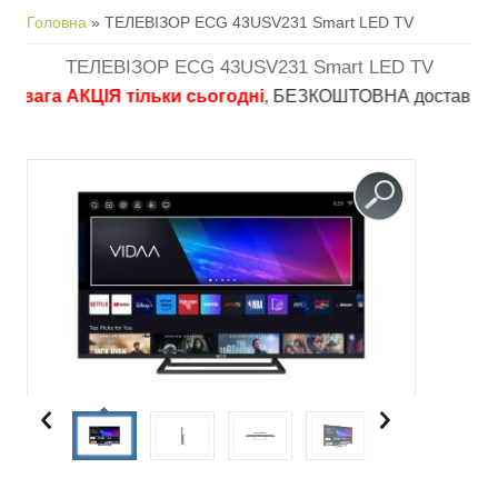
Ви є тут
Головна
» ТЕЛЕВІЗОР ECG 43USV231 Smart LED TV
ТЕЛЕВІЗОР ECG 43USV231 Smart LED TV
ага АКЦІЯ тільки сьогодні
, БЕЗКОШТОВНА доставка в пункти