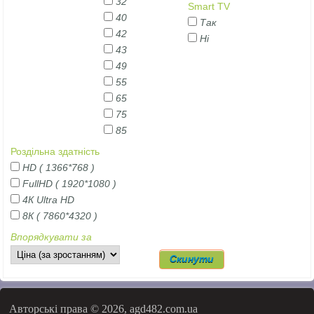
32
Smart TV
40
Так
42
Ні
43
49
55
65
75
85
Роздільна здатність
HD ( 1366*768 )
FullHD ( 1920*1080 )
4К Ultra HD
8К ( 7860*4320 )
Впорядкувати за
Авторські права © 2026, agd482.com.ua