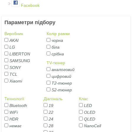
Facebook
Параметри підбору
Виробник
Колір рамки
AKAI
чорна
LG
біла
LIBERTON
срібна
SAMSUNG
TV-тюнер
SONY
аналоговий
TCL
цифровий
Xiaomi
Т2-тюнер
S2-тюнер
Технології
Діагональ
Клас
Bluetooth
19
LED
WiFi
22
OLED
HDR
24
QLED
немає
28
NanoCell