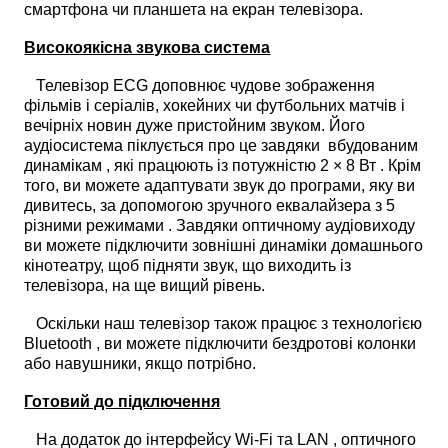
смартфона чи планшета на екран телевізора.
Високоякісна звукова система
Телевізор ECG доповнює чудове зображення
фільмів і серіалів, хокейних чи футбольних матчів і
вечірніх новин дуже пристойним звуком. Його
аудіосистема піклується про це завдяки вбудованим
динамікам , які працюють із потужністю 2 × 8 Вт . Крім
того, ви можете адаптувати звук до програми, яку ви
дивитесь, за допомогою зручного еквалайзера з 5
різними режимами . Завдяки оптичному аудіовиходу
ви можете підключити зовнішні динаміки домашнього
кінотеатру, щоб підняти звук, що виходить із
телевізора, на ще вищий рівень.
Оскільки наш телевізор також працює з технологією
Bluetooth , ви можете підключити бездротові колонки
або навушники, якщо потрібно.
Готовий до підключення
На додаток до інтерфейсу Wi-Fi та LAN , оптичного