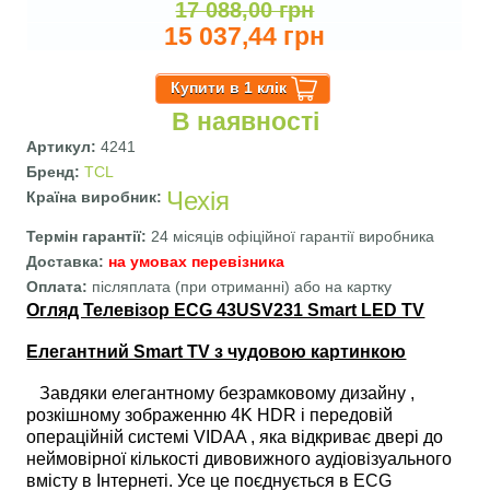
17 088,00 грн
15 037,44 грн
В наявності
Артикул:
4241
Бренд:
TCL
Чехія
Країна виробник:
Термін гарантії:
24 місяців офіційної гарантії виробника
Доставка:
на умовах перевізника
Оплата:
післяплата (при отриманні) або на картку
Огляд Телевізор ECG 43USV231 Smart LED TV
Елегантний Smart TV з чудовою картинкою
Завдяки елегантному безрамковому дизайну ,
розкішному зображенню 4K HDR і передовій
операційній системі VIDAA , яка відкриває двері до
неймовірної кількості дивовижного аудіовізуального
вмісту в Інтернеті. Усе це поєднується в ECG