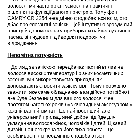
волосся, ми часто орієнтуємося на практичні
рішення та функції даного пристрою. Тому фен
CAMRY CR 2254 неодмінно сподобається всім, хто
дбає про елегантні зачіски. Цей інтуїтивно зрозумілий
пристрій допоможе вам приборкати найнеслухняніші
пасма, він чудово підійде для подорожі чи
відрядження.
Непомітна потужність
Догляд за зачіскою передбачає частий вплив на
волосся високих температур і різних косметичних
засобів. Ми використовуємо прилади, які
допомагають створити зачіску мрії. Тому необхідно
зважити, яке саме обладнання вам дійсно потрібно і
яке буде безпечним для вашого волосся. Фен
протягом багатьох років був очевидним аксесуаром у
кожній ванній кімнаті. Це найпростіший, але і
універсальний прилад, який добре підійде для
укладання волосся жінок, чоловіків і дітей. Цікавий
дизайн нашого фена та його тиха робота – це
особливості, які неодмінно сподобаються