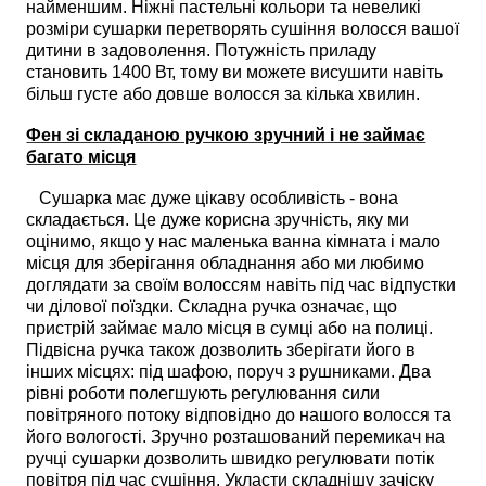
найменшим. Ніжні пастельні кольори та невеликі
розміри сушарки перетворять сушіння волосся вашої
дитини в задоволення. Потужність приладу
становить 1400 Вт, тому ви можете висушити навіть
більш густе або довше волосся за кілька хвилин.
Фен зі складаною ручкою зручний і не займає
багато місця
Сушарка має дуже цікаву особливість - вона
складається. Це дуже корисна зручність, яку ми
оцінимо, якщо у нас маленька ванна кімната і мало
місця для зберігання обладнання або ми любимо
доглядати за своїм волоссям навіть під час відпустки
чи ділової поїздки. Складна ручка означає, що
пристрій займає мало місця в сумці або на полиці.
Підвісна ручка також дозволить зберігати його в
інших місцях: під шафою, поруч з рушниками. Два
рівні роботи полегшують регулювання сили
повітряного потоку відповідно до нашого волосся та
його вологості. Зручно розташований перемикач на
ручці сушарки дозволить швидко регулювати потік
повітря під час сушіння. Укласти складнішу зачіску