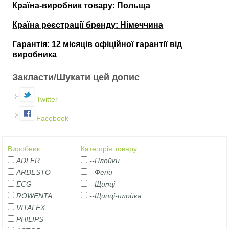
Країна-виробник товару: Польща
Країна реєстрації бренду:
Німеччина
Гарантія:
12 місяців офіційної гарантії від
виробника
Закласти/Шукати цей допис
Twitter
Facebook
Виробник
Категорія товару
ADLER
--Плойки
ARDESTO
--Фени
ECG
--Щипці
ROWENTA
--Щипці-плойка
VITALEX
PHILIPS