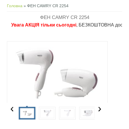
Ви є тут
Головна
» ФЕН CAMRY CR 2254
ФЕН CAMRY CR 2254
Увага АКЦІЯ тільки сьогодні
, БЕЗКОШТОВНА доставка в пу