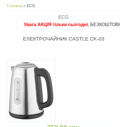
Ви є тут
Головна
» ECG
ECG
Увага АКЦІЯ тільки сьогодні
, БЕЗКОШТОВНА доста
ЕЛЕКТРОЧАЙНИК CASTLE CK-03