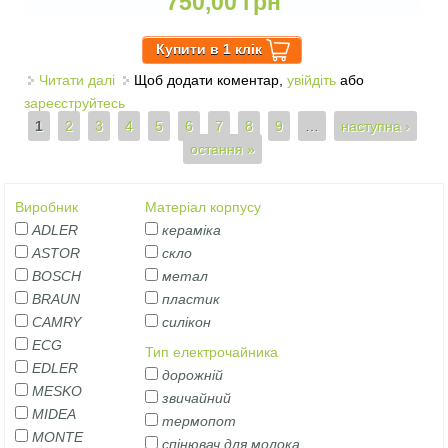
750,00 грн
Читати далі
про ЕЛЕКТРОЧАЙНИК CASTLE CK-03
Щоб додати коментар,
увійдіть
або
зареєструйтесь
Сторінки
1
2
3
4
5
6
7
8
9
…
наступна ›
остання »
Виробник
Матеріал корпусу
ADLER
кераміка
ASTOR
скло
BOSCH
метал
BRAUN
пластик
CAMRY
силікон
ECG
Тип електрочайника
EDLER
дорожній
MESKO
звичайний
MIDEA
термопот
MONTE
спінювач для молока