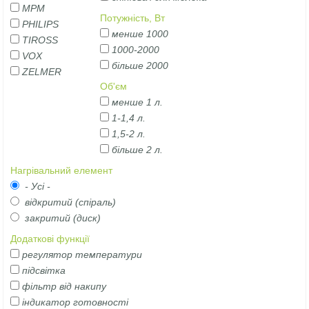
MPM
Потужність, Вт
PHILIPS
менше 1000
TIROSS
1000-2000
VOX
більше 2000
ZELMER
Об'єм
менше 1 л.
1-1,4 л.
1,5-2 л.
більше 2 л.
Нагрівальний елемент
- Усі -
відкритий (спіраль)
закритий (диск)
Додаткові функції
регулятор температури
підсвітка
фільтр від накипу
індикатор готовності