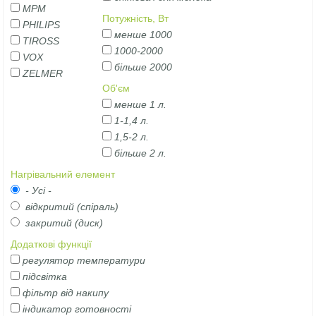
MPM
Потужність, Вт
PHILIPS
менше 1000
TIROSS
1000-2000
VOX
більше 2000
ZELMER
Об'єм
менше 1 л.
1-1,4 л.
1,5-2 л.
більше 2 л.
Нагрівальний елемент
- Усі -
відкритий (спіраль)
закритий (диск)
Додаткові функції
регулятор температури
підсвітка
фільтр від накипу
індикатор готовності