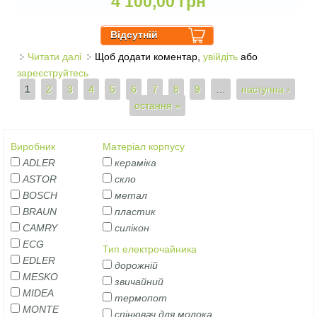
4 100,00 грн
Читати далі
про ПРИЛАД ДЛЯ ДОМАШНЬОГО
Щоб додати коментар,
увійдіть
або
зареєструйтесь
КОНСЕРВУВАННЯ ТА ПАСТЕРИЗАЦІЇ,
Сторінки
1
2
3
ТЕРМОПОТ ADLER AD 4538
4
5
6
7
8
9
…
наступна ›
остання »
Виробник
Матеріал корпусу
ADLER
кераміка
ASTOR
скло
BOSCH
метал
BRAUN
пластик
CAMRY
силікон
ECG
Тип електрочайника
EDLER
дорожній
MESKO
звичайний
MIDEA
термопот
MONTE
спінювач для молока