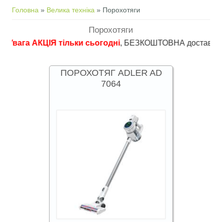
Ви є тут
Головна
»
Велика техніка
» Порохотяги
Порохотяги
га АКЦІЯ тільки сьогодні
, БЕЗКОШТОВНА доставка в пункти 
ПОРОХОТЯГ ADLER AD
7064