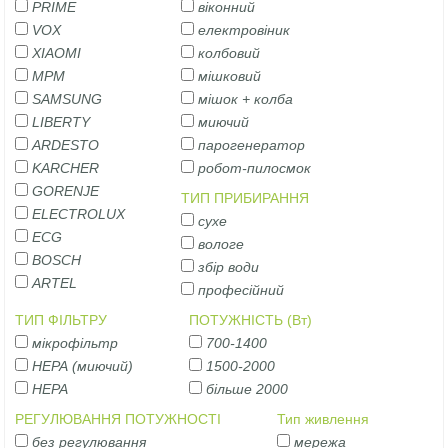
PRIME
віконний
VOX
електровіник
XIAOMI
колбовий
MPM
мішковий
SAMSUNG
мішок + колба
LIBERTY
миючий
ARDESTO
парогенератор
KARCHER
робот-пилосмок
GORENJE
ТИП ПРИБИРАННЯ
ELECTROLUX
сухе
ECG
вологе
BOSCH
збір води
ARTEL
професійний
ТИП ФІЛЬТРУ
ПОТУЖНІСТЬ (Вт)
мікрофільтр
700-1400
НЕРА (миючий)
1500-2000
НЕРА
більше 2000
РЕГУЛЮВАННЯ ПОТУЖНОСТІ
Тип живлення
без регулювання
мережа