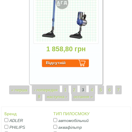
1 858,80 грн
Сторінки
« перша
‹ попередня
1
2
3
4
5
6
7
8
наступна ›
остання »
Бренд
ТИП ПИЛОСМОКУ
ADLER
автомобільний
PHILIPS
аквафільтр