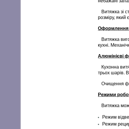
небажані запах
Витяжка зі ст
розміру, який
Оформлення 
Витяжка вигот
кухні. Механіч
Алюмінієві ф
Кухонна витя
трьох шарів. 
Очищення філь
Режими робо
Витяжка може
Режим відве
Режим рецир