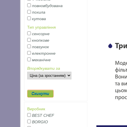
повновбудована
похила
кутова
Тип управління
сенсорне
кнопкове
повзунок
електронне
механічне
Впорядкувати за
Виробник
BEST CHEF
BORGIO