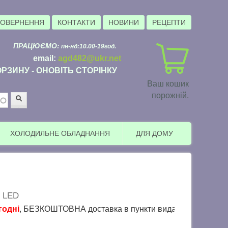
ПОВЕРНЕННЯ
КОНТАКТИ
НОВИНИ
РЕЦЕПТИ
ПРАЦЮЄМО:
пн-нд:10.00-19год.
email:
agd482@ukr.net
РЗИНУ - ОНОВІТЬ СТОРІНКУ
Ваш кошик
порожній.
Пошук
ХОЛОДИЛЬНЕ ОБЛАДНАННЯ
ДЛЯ ДОМУ
 LED
КОШТОВНА доставка в пункти видачі Розетка ( товару до 30 кг