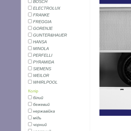
BOSCH
ELECTROLUX
FRANKE
FREGGIA
GORENJE
GUNTER&HAUER
HANSA
MINOLA
PERFELLI
PYRAMIDA
SIEMENS
WEILOR
WHIRLPOOL
Колір
білий
бежевий
нержавійка
мідь
чорний