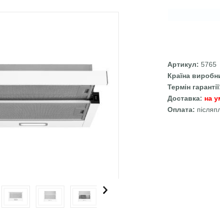
Артикул:
5765
Країна виробн
Термін гаранті
Доставка:
на у
Оплата:
післяп