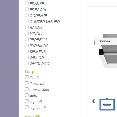
FRANKE
FREGGIA
GORENJE
GUNTER&HAUER
HANSA
MINOLA
PERFELLI
PYRAMIDA
SIEMENS
WEILOR
WHIRLPOOL
Колір
білий
бежевий
нержавійка
мідь
чорний
червоний
Діапазон