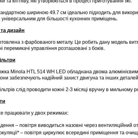
и та кіптяву, які утворюються в процесі приготування їжі.
андартною шириною 49.7 см ідеально підходить для викори
 є універсальним для більшості кухонних приміщень.
та дизайн
овлена з фарбованого металу. Це робить дану модель витя
ні перемикачі управління розташовані з боків.
ільтри
жка Minola HTL 514 WH LED обладнана двома алюмінієвими
Вони забезпечують надійний захист двигуна та інших детале
трів слід проводити кожні 2-3 місяці вручну в мильному ро
ти
 працювати у двох режимах:
дення – повітря виводиться назовні через вентиляційний от
куляції* – повітря циркулює всередині приміщення та очищу