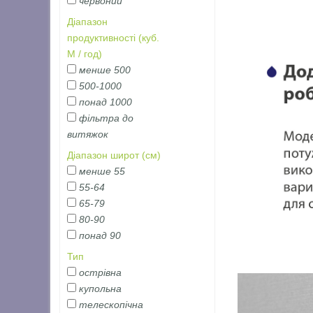
червоний
Діапазон
продуктивності (куб.
М / год)
менше 500
500-1000
понад 1000
фільтра до
витяжок
Діапазон широт (см)
менше 55
55-64
65-79
80-90
понад 90
Тип
острівна
купольна
телескопічна