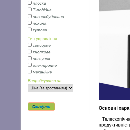
плоска
Т-подібна
повновбудована
похила
кутова
Тип управління
сенсорне
кнопкове
повзунок
електронне
механічне
Впорядкувати за
Основні хара
Телескопічна
продуктивніст