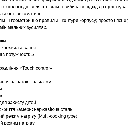
 технології дозволяють вільно вибирати підхід до приготува
альності автоматиці.
льні і геометрично правильні контури корпусу; просте і ясн
 мінімальних зусиллях.
ики:
ікрохвильова піч
нів потужності: 5
равління «Touch control»
ння за вагою і за часом
й
хв
для захисту дітей
окриття камери: нержавіюча сталь
й режим нагріву (Multi-cooking type)
й режим нагріву