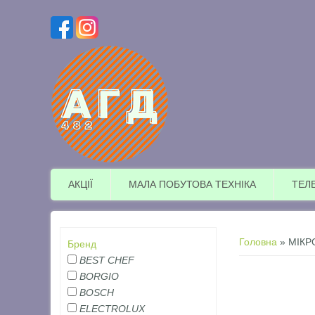
АКЦІЇ
МАЛА ПОБУТОВА ТЕХНІКА
ТЕЛ
Ви є тут
Головна
» МІКР
Бренд
BEST CHEF
BORGIO
BOSCH
ELECTROLUX