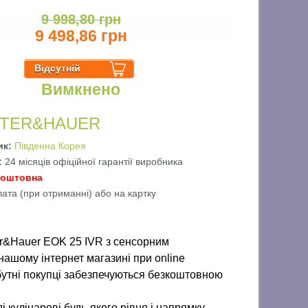
9 998,80 грн
9 498,86 грн
Вимкнено
TER&HAUER
ик:
Південна Корея
ї:
24 місяців офіційної гарантії виробника
коштовна
лата (при отриманні) або на картку
er&Hauer EOK 25 IVR з сенсорним
нашому інтернет магазині при online
йбутні покупці забезпечуються безкоштовною
 кулінарові будь-якого рівня і напрямку.