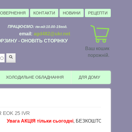
ПОВЕРНЕННЯ
КОНТАКТИ
НОВИНИ
РЕЦЕПТИ
ПРАЦЮЄМО:
пн-нд:10.00-19год.
email:
agd482@ukr.net
РЗИНУ - ОНОВІТЬ СТОРІНКУ
Ваш кошик
порожній.
Пошук
ХОЛОДИЛЬНЕ ОБЛАДНАННЯ
ДЛЯ ДОМУ
EOK 25 IVR
вага АКЦІЯ тільки сьогодні
, БЕЗКОШТОВНА доставка в пунк