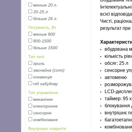
менше 20 л.
Інтелектуальні
20-25 л.
всієї відповід
більше 26 л.
Чисті, раціона
Потужність, Вт
результат при
менше 800
800-1500
Характерист
більше 1500
вбудована м
кількість рів
Тип печі
обсяг: 25 л
гриль
сенсорне уп
звичайна (соло)
конвекція
автоменю
під забудову
розморожува
LCD-диспле
Тип управління
таймер: 95 
механічне
блокування 
електронне
внутрішнє п
сенсорне
багатоетапни
комбіноване
комбіновани
Внутрішнє покриття