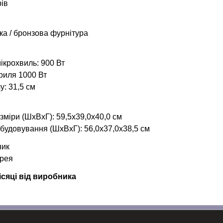
рів
ка / бронзова фурнітура
ікрохвиль: 900 Вт
гриля 1000 Вт
у: 31,5 см
зміри (ШхВхГ): 59,5х39,0х40,0 см
вбудовування (ШхВхГ): 56,0х37,0х38,5 см
ник
орея
ісяці від виробника