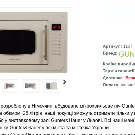
Артикул:
1167
GUN
Бренд:
Країна виробн
Термін гаранті
Доставка:
Без
Оплата:
післяп
 розроблену в Німеччині вбудованe мікрохвильовe піч Gunt
а обємом 25 літрів наші покупці зможуть отримати тільки у 
бо у виставковому залі Gunter&Hauer у Львові. Всі наші ма
іки Gunter&Hauer у всі міста та містечка України.
іка Gunter&Hauer прикрасить будь-яку кухню і стане в нагоді