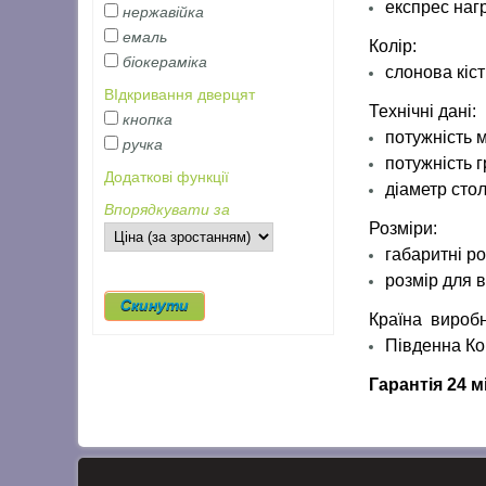
експрес наг
нержавійка
емаль
Колір:
біокераміка
слонова кіст
ВІдкривання дверцят
Технічні дані:
кнопка
потужність м
ручка
потужність 
Додаткові функції
діаметр стол
Впорядкувати за
Розміри:
габаритні ро
розмір для 
Країна вироб
Південна К
Гарантія 24 м