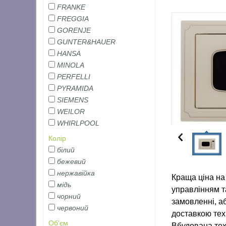
FRANKE
FREGGIA
GORENJE
GUNTER&HAUER
HANSA
MINOLA
PERFELLI
PYRAMIDA
SIEMENS
WEILOR
WHIRLPOOL
Колір
білий
бежевий
нержавійка
Краща ціна на
мідь
управлінням т
чорний
замовленні, а
червоний
доставкою техн
Об'єм
Вбудована техн