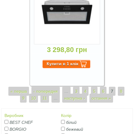
3 298,80 грн
Сторінки
« перша
‹ попередня
…
3
4
5
6
7
8
9
10
11
…
наступна ›
остання »
Виробник
Колір
BEST CHEF
білий
BORGIO
бежевий