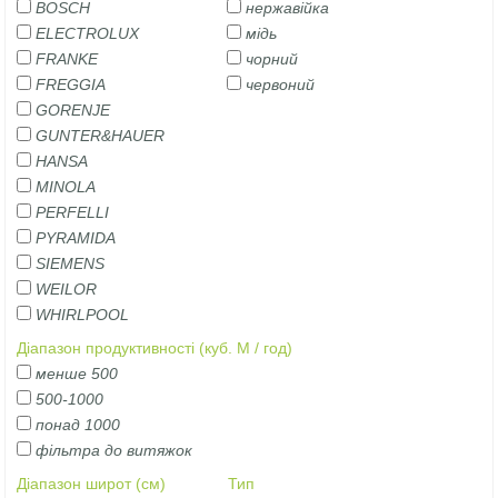
BOSCH
нержавійка
ELECTROLUX
мідь
FRANKE
чорний
FREGGIA
червоний
GORENJE
GUNTER&HAUER
HANSA
MINOLA
PERFELLI
PYRAMIDA
SIEMENS
WEILOR
WHIRLPOOL
Діапазон продуктивності (куб. М / год)
менше 500
500-1000
понад 1000
фільтра до витяжок
Діапазон широт (см)
Тип