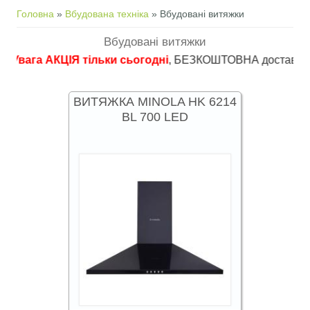
Ви є тут
Головна
»
Вбудована техніка
» Вбудовані витяжки
Вбудовані витяжки
га АКЦІЯ тільки сьогодні
, БЕЗКОШТОВНА доставка в пункти 
ВИТЯЖКА MINOLA HK 6214
BL 700 LED