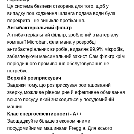
Ця система безпеки створена для того, щоб у
випадку пошкодження шланга подача води була
перекрита і не виникло протікання.
Антибактеріальний фільтр
Антибактеріальний фільтр, зроблений з матеріалу
компанії Microban, флагмана у розробці
антибактеріальних виробів, видаляє 99,9% мікробів,
забезпечуючи максимальний захист. Сам фільтр крім
періодичного промивання обслуговування не
потребує.
Верхній розприскувач
Завдяки тому, що розприскувач розташований
зверху, можливе рівномірне й ефективне обмивання
всього посуду, який знаходиться у посудомийній
машині.
Клас енергоефективності - А++
Заощаджуйте більше з економічними
посудомийними машинами Freggia. Для всього