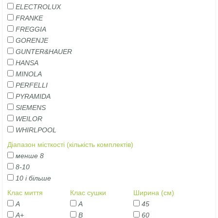
ELECTROLUX
FRANKE
FREGGIA
GORENJE
GUNTER&HAUER
HANSA
MINOLA
PERFELLI
PYRAMIDA
SIEMENS
WEILOR
WHIRLPOOL
Діапазон місткості (кількість комплектів)
менше 8
8-10
10 і більше
Клас миття
Клас сушки
Ширина (см)
А
A
45
А+
B
60