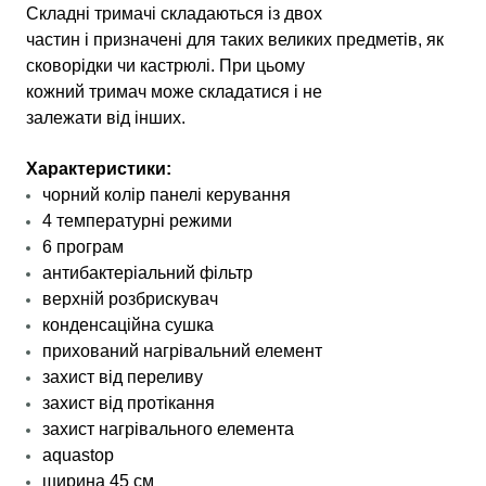
Складні тримачі складаються із двох
частин і призначені для таких великих предметів, як
сковорідки чи кастрюлі. При цьому
кожний тримач може складатися і не
залежати від інших.
Характеристики:
чорний
колір панелі керування
4 температурні режими
6 програм
антибактеріальний фільтр
верхній розбрискувач
конденсаційна сушка
прихований нагрівальний елемент
захист від переливу
захист від протікання
захист нагрівального елемента
aquastop
ширина 45 см