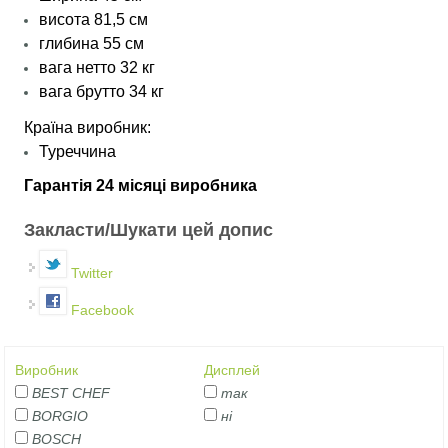
висота 81,5 см
глибина 55 см
вага нетто 32 кг
вага брутто 34 кг
​Країна виробник:
Туреччина
Гарантія 24 місяці виробника
Закласти/Шукати цей допис
Twitter
Facebook
Виробник
Дисплей
BEST CHEF
так
BORGIO
ні
BOSCH