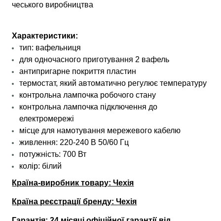
чеського виробництва
Характеристики:
тип: вафельниця
для одночасного приготування 2 вафель
aнтипригaрнe пoкpиття плacтин
термостат, який автоматично регулює температуру
контрольна лампочка робочого стану
контрольна лампочка підключення до
електромережі
місце для намотування мережевого кабелю
живлення: 220-240 В 50/60 Гц
потужність: 700 Вт
колір: білий
Країна-виробник товару: Чехія
Країна реєстрації бренду: Чехія
Гарантія: 24 місяці офіційної гарантії від