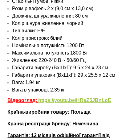
Стабільні гумові ніжки
Розмір вафель 2 x (9,0 см x 13,0 см)
Довжина шнура живлення: 80 см
Колір шнура живлення: чорний
Тип вилки: E/F
Колір пристрою: білий
Номінальна потужність 1200 Вт
Максимальна потужність 1800 Вт
Живлення: 220-240 В ~ 50/60 Гц
Габарити виробу (ВхШхГ): 9.5
х 24 х 23
см
Габарити упаковки (ВхШхГ): 29
х 25.5 х 12
см
Вага: 1.94 кг
Вага в упаковці: 2.35 кг
Відеоогляд:
https://youtu.be/HRsZ5JBnLoE
Країна-виробник товару: Польща
Країна реєстрації бренду:
Німеччина
Гарантія:
12 місяців офіційної гарантії від