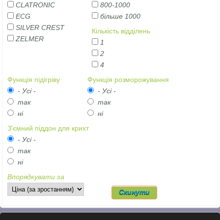
CLATRONIC
800-1000
ECG
більше 1000
SILVER CREST
Кількість відділень
ZELMER
1
2
4
Функція підігріву
Функція розморожування
- Усі -
- Усі -
так
так
ні
ні
З'ємний піддон для крихт
- Усі -
так
ні
Впорядкувати за