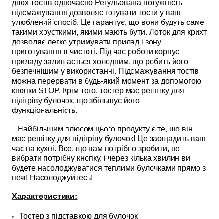
двох тостів одночасно Регульована потужність
підсмажування дозволяє готувати тости у ваш
улюблений спосіб. Це гарантує, що вони будуть саме
такими хрусткими, якими мають бути. Лоток для крихт
дозволяє легко утримувати прилад і зону
приготування в чистоті. Під час роботи корпус
приладу залишається холодним, що робить його
безпечнішим у використанні. Підсмажування тостів
можна перервати в будь-який момент за допомогою
кнопки STOP. Крім того, тостер має решітку для
підігріву булочок, що збільшує його
функціональність.
Найбільшим плюсом цього продукту є те, що він
має решітку для підігріву булочок! Це заощадить ваш
час на кухні. Все, що вам потрібно зробити, це
вибрати потрібну кнопку, і через кілька хвилин ви
будете насолоджуватися теплими булочками прямо з
печі! Насолоджуйтесь!
Характеристики:
Тостер з підставкою для булочок