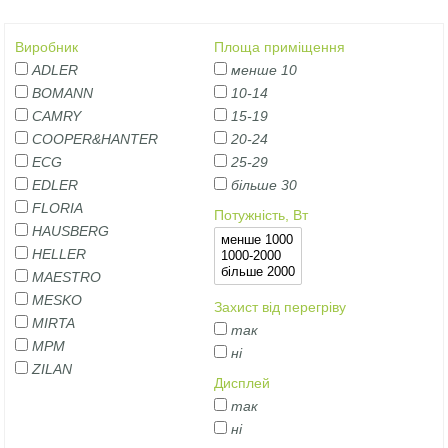
Виробник
Площа приміщення
ADLER
менше 10
BOMANN
10-14
CAMRY
15-19
COOPER&HANTER
20-24
ECG
25-29
EDLER
більше 30
FLORIA
Потужність, Вт
HAUSBERG
HELLER
MAESTRO
MESKO
Захист від перегріву
MIRTA
так
MPM
ні
ZILAN
Дисплей
так
ні