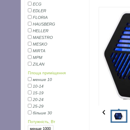
ECG
EDLER
FLORIA
HAUSBERG
HELLER
MAESTRO
MESKO
MIRTA
MPM
ZILAN
Площа приміщення
менше 10
10-14
15-19
20-24
25-29
більше 30
Потужність, Вт