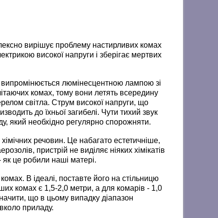
плексно вирішує проблему настирливих комах
ектрикою високої напруги і зберігає мертвих
о випромінюється люмінесцентною лампою зі
ітаючих комах, тому вони летять всередину
елом світла. Струм високої напруги, що
изводить до їхньої загибелі. Чути тихий звук
ду, який необхідно регулярно спорожняти.
імічних речовин. Це набагато естетичніше,
ерозолів, пристрій не виділяє ніяких хімікатів
як це робили наші матері.
комах. В ідеалі, поставте його на стільницю
их комах є 1,5-2,0 метри, а для комарів - 1,0
значити, що в цьому випадку діапазон
вколо приладу.