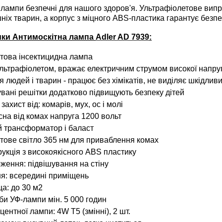
лампи безпечні для нашого здоров'я. Ультрафіолетове ви
ніх тварин, а корпус з міцного ABS-пластика гарантує безп
ики Антимоскітна лампа
Adler AD 7939
:
това інсектицидна лампа
ьтрафіолетом, вражає електричним струмом високої напруги,
 людей і тварин - працює без хімікатів, не виділяє шкідлив
вані решітки додатково підвищують безпеку дітей
ахист від: комарів, мух, ос і молі
сна від комах напруга 1200 вольт
 трансформатор і баласт
тове світло 365 нм для приваблення комах
рукція з високоякісного ABS пластику
ження: підвішування на стіну
я: всередині приміщень
а: до 30 м2
би УФ-лампи мін. 5 000 годин
ентної лампи: 4W T5 (змінні), 2 шт.