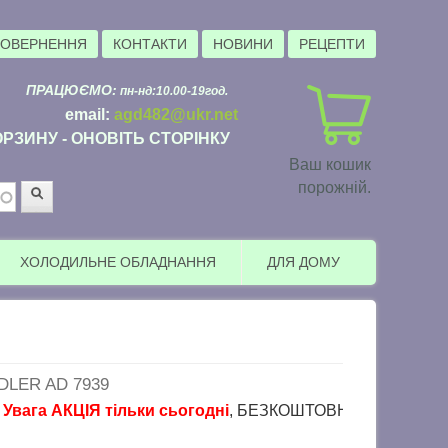
ПОВЕРНЕННЯ
КОНТАКТИ
НОВИНИ
РЕЦЕПТИ
ПРАЦЮЄМО:
пн-нд:10.00-19год.
email:
agd482@ukr.net
РЗИНУ - ОНОВІТЬ СТОРІНКУ
Ваш кошик
порожній.
Пошук
ХОЛОДИЛЬНЕ ОБЛАДНАННЯ
ДЛЯ ДОМУ
LER AD 7939
 АКЦІЯ тільки сьогодні
, БЕЗКОШТОВНА доставка в пункти в