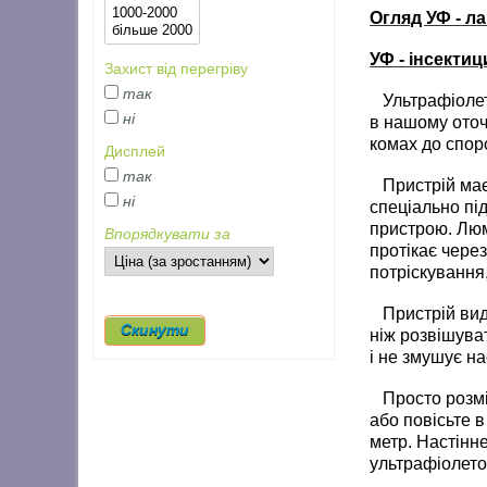
Огляд УФ - л
УФ - інсекти
Захист від перегріву
так
Ультрафіоле
ні
в нашому оточ
комах до спор
Дисплей
так
Пристрій має 
ні
спеціально пі
пристрою. Люм
Впорядкувати за
протікає через
потріскування
Пристрій вида
ніж розвішуват
і не змушує н
Просто розміст
або повісьте в
метр. Настінн
ультрафіолето