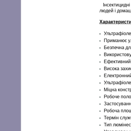
Інсектицидні 
людей і домаш
Характерист
Ультрафіоле
Приманює ул
Безпечна для
Використову
Ефективний з
Висока захи
Електронний
Ультрафіоле
Міцна конст
Робоче поло
Застосуванн
Робоча площ
Термін служ
Тип люмінесц