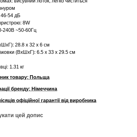
омах: висувний лоток, легко чиститься
шнуром
 46-54 дБ
пристрою: 8W
0-240В ~50-60Гц
C
ШхГ): 28.8 x 32 x 6 см
ковки (ВхШхГ): 6.5 х 33 х 29.5 см
вці
: 1.31 кг
бник товару: Польща
рації бренду:
Німеччина
місяців офіційної гарантії від виробника
укати цей допис