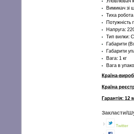
Уловлювач к
Вимикач зі 
Тиха робота
Потужність 
Напруга: 22
Тип вилки: 
Габарити (Вх
Габарити упа
Вага: 1 кг
Вага
в упако
Країна-виро
Країна реєст
Гарантія:
12 
Закласти/Ш
Twitter