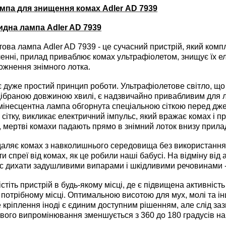
ампа для знищення комах Adler AD 7939
цидна лампа Adler AD 7939
това лампа
Adler AD 7939 - це сучасний пристрій, який ком
енні, прилад приваблює комах ультрафіолетом, знищує їх ел
ожнення знімного лотка.
дуже простий принцип роботи. Ультрафіолетове світло, щ
дібраною довжиною хвилі, є надзвичайно привабливим для л
інесцентна лампа обгорнута спеціальною сіткою перед джер
 сітку, викликає електричний імпульс, який вражає комах і пр
, мертві комахи падають прямо в знімний лоток внизу прила
ляє комах з навколишнього середовища без використання х
и спреї від комах, як це робили наші бабусі. На відміну від а
ас дихати задушливими випарами і шкідливими речовинами - 
іть пристрій в будь-якому місці, де є підвищена активність 
 потрібному місці. Оптимальною висотою для мух, молі та інш
е кріплення іноді є єдиним доступним рішенням, але слід за
вого випромінювання зменшується з 360 до 180 градусів на