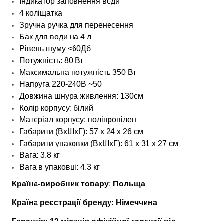
Індикатор заповнення води
4 коліщатка
Зручна ручка для перенесення
Бак для води на 4 л
Рівень шуму <60Дб
Потужність: 80 Вт
Максимальна потужність 350 Вт
Напруга 220-240В ~50
Довжина шнура живлення: 130см
Колір корпусу: білий
Матеріал корпусу: поліпропілен
Габарити (ВхШхГ):
57 x 24 х 26 см
Габарити упаковки (ВхШхГ): 61 х 31 х 27 см
Вага: 3.8 кг
Вага в упаковці: 4.3 кг
Країна-виробник товару: Польща
Країна реєстрації бренду:
Німеччина