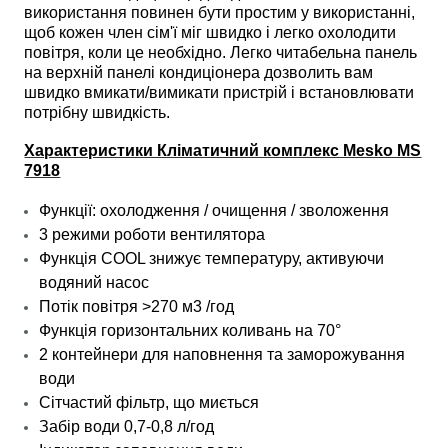
використання повинен бути простим у використанні,
щоб кожен член сім'ї міг швидко і легко охолодити
повітря, коли це необхідно. Легко читабельна панель
на верхній панелі кондиціонера дозволить вам
швидко вмикати/вимикати пристрій і встановлювати
потрібну швидкість.
Характеристики Кліматичний комплекс Mesko MS
7918
Функції: охолодження / очищення / зволоження
3 режими роботи вентилятора
Функція COOL знижує температуру, активуючи
водяний насос
Потік повітря >270 м3 /год
Функція горизонтальних коливань на 70°
2 контейнери для наповнення та заморожування
води
Сітчастий фільтр, що миється
Забір води 0,7-0,8 л/год