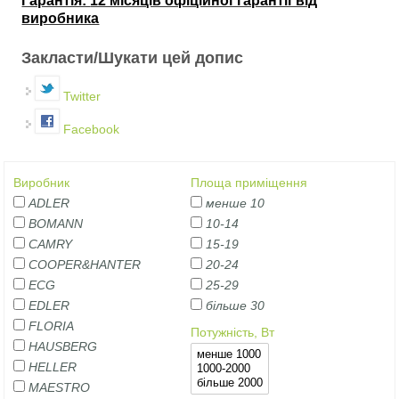
Гарантія:
12 місяців офіційної гарантії від
виробника
Закласти/Шукати цей допис
Twitter
Facebook
Виробник
Площа приміщення
ADLER
менше 10
BOMANN
10-14
CAMRY
15-19
COOPER&HANTER
20-24
ECG
25-29
EDLER
більше 30
FLORIA
Потужність, Вт
HAUSBERG
HELLER
MAESTRO