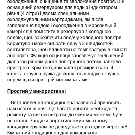
охолодження, очищення та зволоження повітря. Він
оснащений резервуаром для води з індикатором
рівня (4 літри) і двома спеціальними
охолоджувальними картриджами, які після
заповнення водою і охолодження в морозильній
камері слід помістити в резервуар з холодною
водою, щоб забезпечити подачу холодного повітря.
Користувач може вибрати одну з 3 швидкостей
вентилятора, щоб впливати на температуру в кімнаті
або офісі. Функція осциляції забезпечує збільшений
діапазон рівномірного повітряного потоку навколо
пристрою. Крім того, компактні розміри і вага, 4
колеса і зручна ручка дозволяють швидко і зручно
переміщати пристрій між кімнатами.
Простий у використанні
Встановлення кондиціонера зазвичай приносить
нам безсонні ночі. Це багато роботи, необхідність
ремонту та високі витрати, до яких ми можемо бути
не готові. Завдяки портативному кімнатному
кондиціонеру нам не доведеться проходити через це!
Кімнатний кондиціонер для домашнього