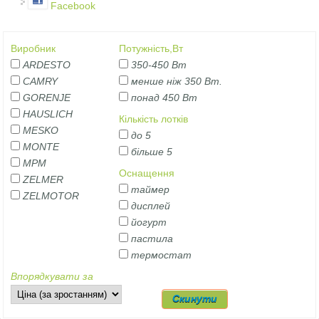
Facebook
Виробник
Потужність,Вт
ARDESTO
350-450 Вт
CAMRY
менше ніж 350 Вт.
GORENJE
понад 450 Вт
HAUSLICH
Кількість лотків
MESKO
до 5
MONTE
більше 5
MPM
Оснащення
ZELMER
таймер
ZELMOTOR
дисплей
йогурт
пастила
термостат
Впорядкувати за