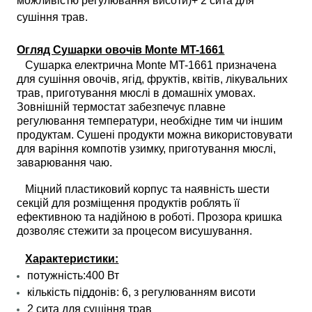
можливістю регулювання висоти)+ 2 сита для
сушіння трав.
Огляд Сушарки овочів Monte MT-1661
Сушарка електрична Monte MT-1661 призначена
для сушіння овочів, ягід, фруктів, квітів, лікувальних
трав, приготування мюслі в домашніх умовах.
Зовнішній термостат забезпечує плавне
регулювання температури, необхідне тим чи іншим
продуктам. Сушені продукти можна використовувати
для варіння компотів узимку, приготування мюслі,
заварювання чаю.
Міцний пластиковий корпус та наявність шести
секцій для розміщення продуктів роблять її
ефективною та надійною в роботі. Прозора кришка
дозволяє стежити за процесом висушування.
Характеристики:
потужність:400 Вт
кількість піддонів: 6, з регулюванням висоти
2 сита для сушіння трав