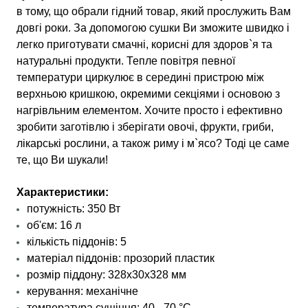
в тому, що обрали гідний товар, який прослужить Вам
довгі роки. За допомогою сушки Ви зможите швидко і
легко приготувати смачні, корисні для здоров`я та
натуральні продукти. Тепле повітря певної
температури циркулює в середині пристрою між
верхньою кришкою, окремими секціями і основою з
нагрівльним елементом. Хочите просто і ефективно
зробити заготівлю і зберігати овочі, фрукти, гриби,
лікарські рослини, а також риму і м`ясо? Тоді це саме
те, що Ви шукали!
Характеристики:
потужність: 350 Вт
об'єм: 16 л
кількість піддонів: 5
матеріал піддонів: прозорий пластик
розмір піддону: 328х30х328 мм
керування: механічне
температура сушіння: 40 - 70 °С