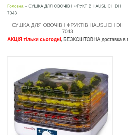
Ви є тут
Головна
» СУШКА ДЛЯ ОВОЧІВ І ФРУКТІВ HAUSLICH DH
7043
СУШКА ДЛЯ ОВОЧІВ І ФРУКТІВ HAUSLICH DH
7043
АКЦІЯ тільки сьогодні
, БЕЗКОШТОВНА доставка в пункти ви