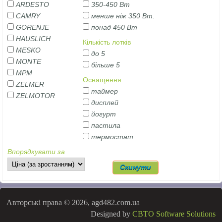
ARDESTO
350-450 Вт
CAMRY
менше ніж 350 Вт.
GORENJE
понад 450 Вт
HAUSLICH
Кількість лотків
MESKO
до 5
MONTE
більше 5
MPM
Оснащення
ZELMER
таймер
ZELMOTOR
дисплей
йогурт
пастила
термостат
Впорядкувати за
Авторські права © 2026, agd482.com.ua
Designed by
CBTO Software Solutions