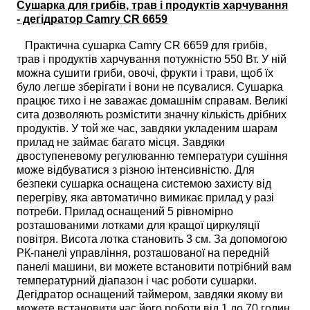
Сушарка для грибів, трав і продуктів харчування
- дегідратор Camry CR 6659
Практична сушарка Camry CR 6659 для грибів,
трав і продуктів харчування потужністю 550 Вт. У ній
можна сушити гриби, овочі, фрукти і трави, щоб їх
було легше зберігати і вони не псувалися. Сушарка
працює тихо і не заважає домашнім справам. Великі
сита дозволяють розмістити значну кількість дрібних
продуктів. У той же час, завдяки укладеним шарам
прилад не займає багато місця. Завдяки
двоступеневому регулюванню температури сушіння
може відбуватися з різною інтенсивністю. Для
безпеки сушарка оснащена системою захисту від
перегріву, яка автоматично вимикає прилад у разі
потреби. Прилад оснащений 5 рівномірно
розташованими лотками для кращої циркуляції
повітря. Висота лотка становить 3 см. За допомогою
РК-панелі управління, розташованої на передній
панелі машини, ви можете встановити потрібний вам
температурний діапазон і час роботи сушарки.
Дегідратор оснащений таймером, завдяки якому ви
можете встановити час його роботи від 1 до 70 годин.