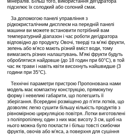
мінералів. Більш того, використання дегідратора
підсилює їх солодкий або солоний смак.
За допомогою панелі управління з
рідкокристалічним дисплеєм на передній панелі
машини ви можете встановити потрібний вам
температурний діапазон і час роботи дегідратора
відповідно до продукту. Овочі, тверді та м'які фрукти,
зелень або м'ясо мають різний вміст води, тому
вимагають різних налаштувань. М'які фрукти будуть
оброблятися найдовше (до 18 годин при 60°C), в той
час як трави і навіть квіти висохнуть найшвидше (3
години при 35°C).
Технічні параметри пристрою Пропонована нами
модель має компактну конструкцію, прямокутну
форму і невеликі габарити, що полегшить її
зберігання. Всередині розміщено до п'яти лотків, що
дозволяє легко сушити більшу кількість продуктів з
рівномірною циркуляцією повітря. Лотки виготовлені
з поліпропілену, один з них має висоту 3 см, щоб на
нього можна було покласти і більш товсті скибочки
фруктів, овочів або м'яса, а поверхня для сушіння