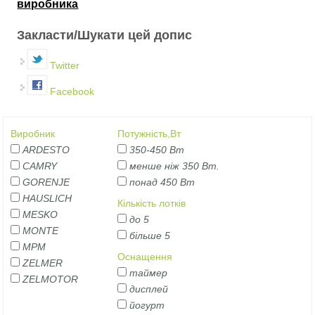
виробника
Закласти/Шукати цей допис
Twitter
Facebook
Виробник
Потужність,Вт
ARDESTO
350-450 Вт
CAMRY
менше ніж 350 Вт.
GORENJE
понад 450 Вт
HAUSLICH
Кількість лотків
MESKO
до 5
MONTE
більше 5
MPM
Оснащення
ZELMER
таймер
ZELMOTOR
дисплей
йогурт