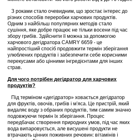
З роками стало очевидним, що зростає інтерес до
різних способів переробки харчових продуктів.
Одним з найбільш популярних методів стало
сушіння, яке добре працює не тільки восени під час
збору грибів. Здійснити її можна за допомогою
харчового дегідратора CAMRY 6659 - це
найпростіший спосіб продовжити термін зберігання
улюблених продуктів і забезпечити себе корисними
перекусами або цінними інгредієнтами для інших
страв.
Для чого потрібен дегідратор для харчових
продуктів?
Під терміном «дегідратор» ховається дегідратор
для фруктів, овочів, грибів і м'яса. Це пристрій, який
видаляє воду з обраних продуктів, тим самим значно
подовжуючи термін їх зберігання. Процес
передбачає створення природних умов, під час яких
вода випаровується, але висушені продукти не
втрачають цінних поживних речовин: вітамінів і