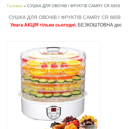
Ви є тут
Головна
» СУШКА ДЛЯ ОВОЧІВ І ФРУКТІВ CAMRY CR 6659
СУШКА ДЛЯ ОВОЧІВ І ФРУКТІВ CAMRY CR 6659
Увага АКЦІЯ тільки сьогодні
, БЕЗКОШТОВНА доставка в пу