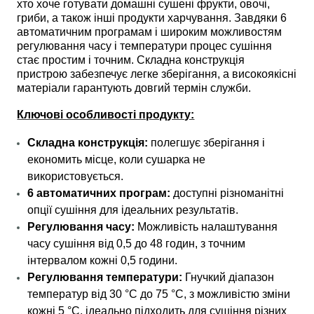
хто хоче готувати домашні сушені фрукти, овочі,
гриби, а також інші продукти харчування. Завдяки 6
автоматичним програмам і широким можливостям
регулювання часу і температури процес сушіння
стає простим і точним. Складна конструкція
пристрою забезпечує легке зберігання, а високоякісні
матеріали гарантують довгий термін служби.
Ключові особливості продукту:
Складна конструкція:
полегшує зберігання і
економить місце, коли сушарка не
використовується.
6 автоматичних програм:
доступні різноманітні
опції сушіння для ідеальних результатів.
Регулювання часу:
Можливість налаштування
часу сушіння від 0,5 до 48 годин, з точним
інтервалом кожні 0,5 години.
Регулювання температури:
Гнучкий діапазон
температур від 30 °C до 75 °C, з можливістю зміни
кожні 5 °C, ідеально підходить для сушіння різних