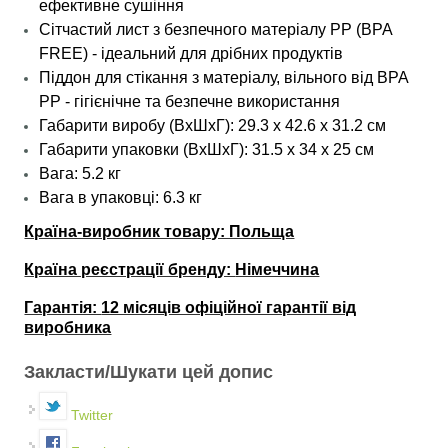
ефективне сушіння
Сітчастий лист з безпечного матеріалу PP (BPA
FREE) - ідеальний для дрібних продуктів
Піддон для стікання з матеріалу, вільного від BPA
PP - гігієнічне та безпечне використання
Габарити виробу
(ВхШхГ): 29.3 х 42.6 х 31.2 см
Габарити упаковки (ВхШхГ): 31.5 х 34 х 25 см
Вага: 5.2 кг
Вага
в упаковці
: 6.3 кг
Країна-виробник товару: Польща
Країна реєстрації бренду:
Німеччина
Гарантія:
12 місяців офіційної гарантії від
виробника
Закласти/Шукати цей допис
Twitter