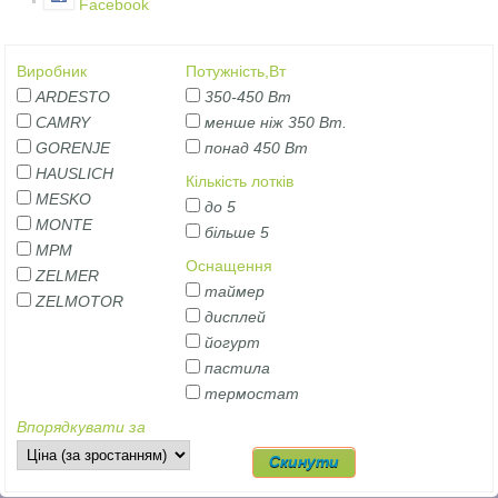
Facebook
Виробник
Потужність,Вт
ARDESTO
350-450 Вт
CAMRY
менше ніж 350 Вт.
GORENJE
понад 450 Вт
HAUSLICH
Кількість лотків
MESKO
до 5
MONTE
більше 5
MPM
Оснащення
ZELMER
таймер
ZELMOTOR
дисплей
йогурт
пастила
термостат
Впорядкувати за