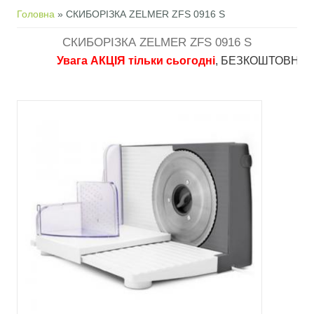
Ви є тут
Головна
» СКИБОРІЗКА ZELMER ZFS 0916 S
СКИБОРІЗКА ZELMER ZFS 0916 S
Увага АКЦІЯ тільки сьогодні
, БЕЗКОШТОВНА достав