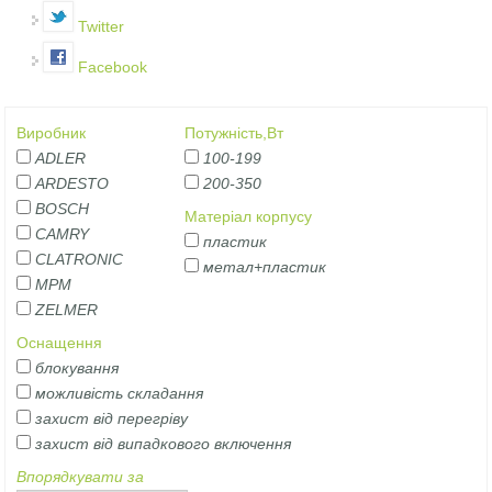
Twitter
Facebook
Виробник
Потужність,Вт
ADLER
100-199
ARDESTO
200-350
BOSCH
Матеріал корпусу
CAMRY
пластик
CLATRONIC
метал+пластик
MPM
ZELMER
Оснащення
блокування
можливість складання
захист від перегріву
захист від випадкового включення
Впорядкувати за