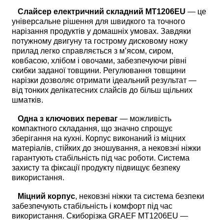
Слайсер електричний складний MT1206EU
— це
універсальне рішення для швидкого та точного
нарізання продуктів у домашніх умовах. Завдяки
потужному двигуну та гострому дисковому ножу
прилад легко справляється з м’ясом, сиром,
ковбасою, хлібом і овочами, забезпечуючи рівні
скибки заданої товщини. Регулювання товщини
нарізки дозволяє отримати ідеальний результат —
від тонких делікатесних слайсів до більш щільних
шматків.
Одна з ключових переваг
— можливість
компактного складання, що значно спрощує
зберігання на кухні. Корпус виконаний із міцних
матеріалів, стійких до зношування, а нековзні ніжки
гарантують стабільність під час роботи. Система
захисту та фіксації продукту підвищує безпеку
використання.
Міцний корпус
, нековзні ніжки та система безпеки
забезпечують стабільність і комфорт під час
використання. Скиборізка GRAEF MT1206EU —