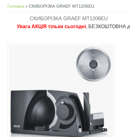
Ви є тут
Головна
» СКИБОРІЗКА GRAEF MT1206EU
СКИБОРІЗКА GRAEF MT1206EU
Увага АКЦІЯ тільки сьогодні
, БЕЗКОШТОВНА доставка в 