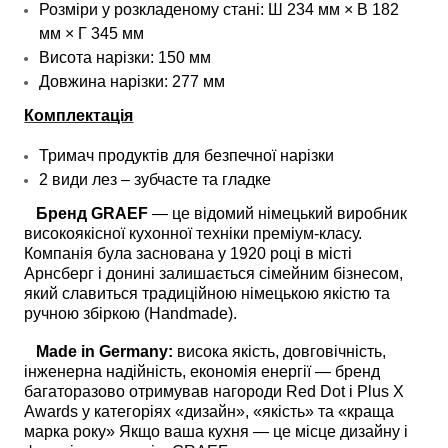
Розміри у розкладеному стані: Ш 234 мм × В 182
мм × Г 345 мм
Висота нарізки: 150 мм
Довжина нарізки: 277 мм
Комплектація
Тримач продуктів для безпечної нарізки
2 види лез – зубчасте та гладке
Бренд GRAEF
— це відомий німецький виробник
високоякісної кухонної техніки преміум-класу.
Компанія була заснована у 1920 році в місті
Арнсберг і донині залишається сімейним бізнесом,
який славиться традиційною німецькою якістю та
ручною збіркою (Handmade).
Made in Germany:
висока якість, довговічність,
інженерна надійність, економія енергії — бренд
багаторазово отримував нагороди Red Dot і Plus X
Awards у категоріях «дизайн», «якість» та «краща
марка року» Якщо ваша кухня — це місце дизайну і