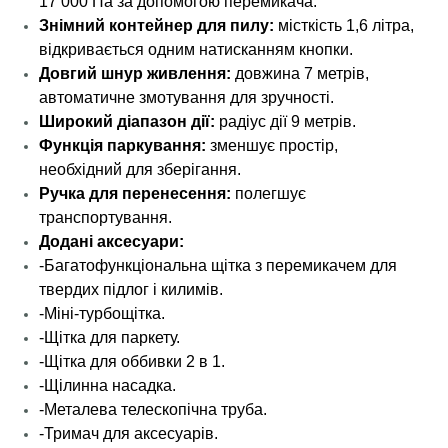
17 000 Па за допомогою перемикача.
Знімний контейнер для пилу:
місткість 1,6 літра,
відкривається одним натисканням кнопки.
Довгий шнур живлення:
довжина 7 метрів,
автоматичне змотування для зручності.
Широкий діапазон дії:
радіус дії 9 метрів.
Функція паркування:
зменшує простір,
необхідний для зберігання.
Ручка для перенесення:
полегшує
транспортування.
Додані аксесуари:
-Багатофункціональна щітка з перемикачем для
твердих підлог і килимів.
-Міні-турбощітка.
-Щітка для паркету.
-Щітка для оббивки 2 в 1.
-Щілинна насадка.
-Металева телескопічна труба.
-Тримач для аксесуарів.