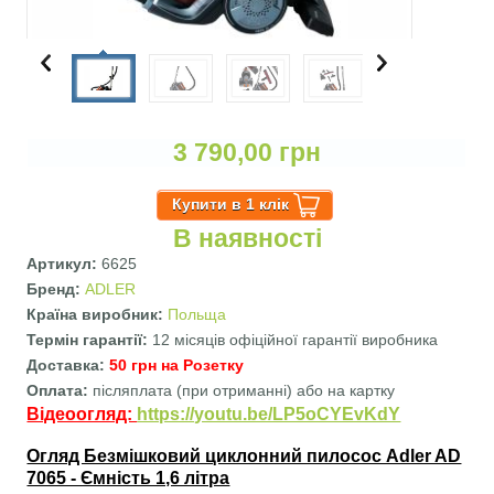
3 790,00 грн
В наявності
Артикул:
6625
Бренд:
ADLER
Країна виробник:
Польща
Термін гарантії:
12 місяців офіційної гарантії виробника
Доставка:
50 грн на Розетку
Оплата:
післяплата (при отриманні) або на картку
Вертикальні вкладки
Відеоогляд:
https://youtu.be/LP5oCYEvKdY
Огляд Безмішковий циклонний пилосос Adler AD
7065 - Ємність 1,6 літра