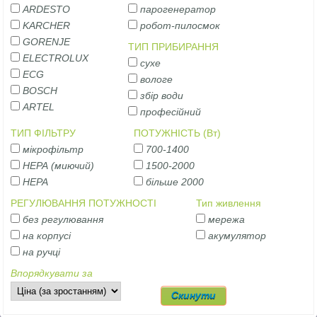
ARDESTO
парогенератор
KARCHER
робот-пилосмок
GORENJE
ТИП ПРИБИРАННЯ
ELECTROLUX
сухе
ECG
вологе
BOSCH
збір води
ARTEL
професійний
ТИП ФІЛЬТРУ
ПОТУЖНІСТЬ (Вт)
мікрофільтр
700-1400
НЕРА (миючий)
1500-2000
НЕРА
більше 2000
РЕГУЛЮВАННЯ ПОТУЖНОСТІ
Тип живлення
без регулювання
мережа
на корпусі
акумулятор
на ручці
Впорядкувати за