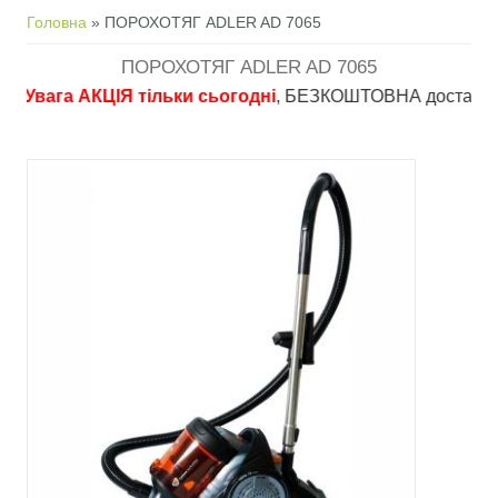
Ви є тут
Головна
» ПОРОХОТЯГ ADLER AD 7065
ПОРОХОТЯГ ADLER AD 7065
ага АКЦІЯ тільки сьогодні
, БЕЗКОШТОВНА доставка в пункт