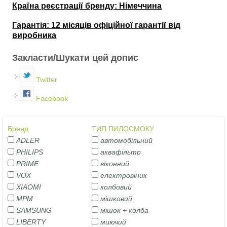
Країна реєстрації бренду: Німеччина
Гарантія: 12 місяців офіційної гарантії від
виробника
Вертикальні вкладки
Закласти/Шукати цей допис
Twitter
Facebook
Бренд
ТИП ПИЛОСМОКУ
ADLER
автомобільний
PHILIPS
аквафільтр
PRIME
віконний
VOX
електровіник
XIAOMI
колбовий
MPM
мішковий
SAMSUNG
мішок + колба
LIBERTY
миючий