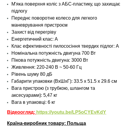
М'яка поверхня коліс з АБС-пластику, що захищає
підлогу
Переднє поворотне колесо для легкого
маневрування пристроєм
Захист від перегріву
Енергетичний клас: A
Клас ефективності пилососіння твердих підлог: A
Номінальна потужність двигуна 700 Вт
Пікова потужність двигуна: 3000 Вт
Живлення: 220-240 В ~ 50-60 Гц
Рівень шуму 80 дБ
Габарити упаковки (ВхШхГ):
33.5
х 51.5 х 29.6 см
Вага пристрою (з трубкою, шлангом та
аксесуарами): 5,47 кг
Вага в упаковці: 6 кг
Відеоогляд:
https://youtu.be/LP5oCYEvKdY
Країна-виробник товару: Польща