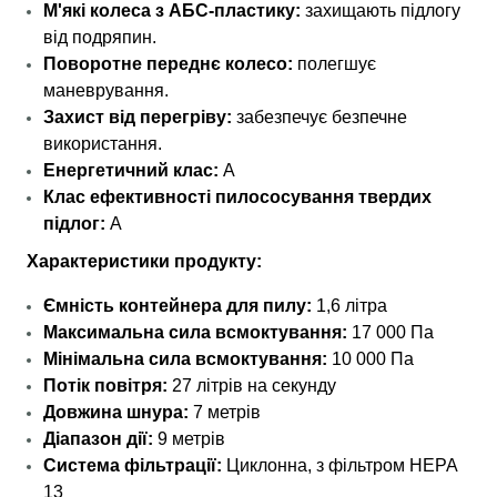
М'які колеса з АБС-пластику:
захищають підлогу
від подряпин.
Поворотне переднє колесо:
полегшує
маневрування.
Захист від перегріву:
забезпечує безпечне
використання.
Енергетичний клас:
A
Клас ефективності пилососування твердих
підлог:
A
Характеристики продукту:
Ємність контейнера для пилу:
1,6 літра
Максимальна сила всмоктування:
17 000 Па
Мінімальна сила всмоктування:
10 000 Па
Потік повітря:
27 літрів на секунду
Довжина шнура:
7 метрів
Діапазон дії:
9 метрів
Система фільтрації:
Циклонна, з фільтром HEPA
13