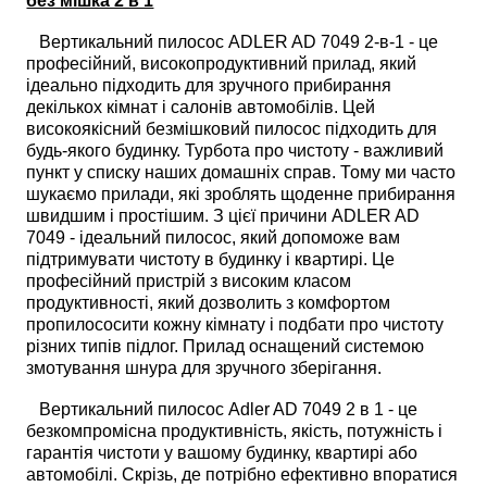
без мішка 2 в 1
Вертикальний пилосос ADLER AD 7049 2-в-1 - це
професійний, високопродуктивний прилад, який
ідеально підходить для зручного прибирання
декількох кімнат і салонів автомобілів. Цей
високоякісний безмішковий пилосос підходить для
будь-якого будинку. Турбота про чистоту - важливий
пункт у списку наших домашніх справ. Тому ми часто
шукаємо прилади, які зроблять щоденне прибирання
швидшим і простішим. З цієї причини ADLER AD
7049 - ідеальний пилосос, який допоможе вам
підтримувати чистоту в будинку і квартирі. Це
професійний пристрій з високим класом
продуктивності, який дозволить з комфортом
пропилососити кожну кімнату і подбати про чистоту
різних типів підлог. Прилад оснащений системою
змотування шнура для зручного зберігання.
Вертикальний пилосос Adler AD 7049 2 в 1 - це
безкомпромісна продуктивність, якість, потужність і
гарантія чистоти у вашому будинку, квартирі або
автомобілі. Скрізь, де потрібно ефективно впоратися