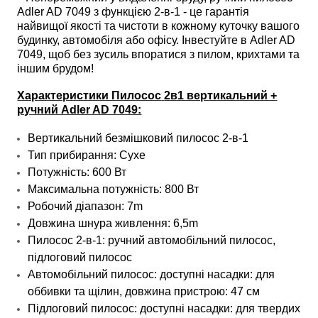
Adler AD 7049 з функцією 2-в-1 - це гарантія
найвищої якості та чистоти в кожному куточку вашого
будинку, автомобіля або офісу. Інвестуйте в Adler AD
7049, щоб без зусиль впоратися з пилом, крихтами та
іншим брудом!
Характеристики Пилосос
2в1 вертикальний +
ручний Adler AD 7049:
Вертикальний безмішковий пилосос 2-в-1
Тип прибирання:
Сухе
Потужність: 600 Вт
Максимальна потужність: 800 Вт
Робочий діапазон: 7m
Довжина шнура живлення: 6,5m
Пилосос 2-в-1: ручний автомобільний пилосос,
підлоговий пилосос
Автомобільний пилосос: доступні насадки: для
оббивки та щілин, довжина пристрою: 47 см
Підлоговий пилосос: доступні насадки: для твердих