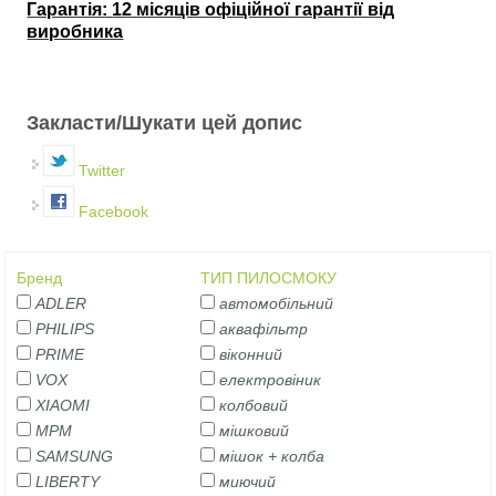
Гарантія:
12 місяців офіційної гарантії від
виробника
Вертикальні вкладки
Закласти/Шукати цей допис
Twitter
Facebook
Бренд
ТИП ПИЛОСМОКУ
ADLER
автомобільний
PHILIPS
аквафільтр
PRIME
віконний
VOX
електровіник
XIAOMI
колбовий
MPM
мішковий
SAMSUNG
мішок + колба
LIBERTY
миючий