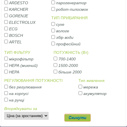
ARDESTO
парогенератор
KARCHER
робот-пилосмок
GORENJE
ТИП ПРИБИРАННЯ
ELECTROLUX
сухе
ECG
вологе
BOSCH
збір води
ARTEL
професійний
ТИП ФІЛЬТРУ
ПОТУЖНІСТЬ (Вт)
мікрофільтр
700-1400
НЕРА (миючий)
1500-2000
НЕРА
більше 2000
РЕГУЛЮВАННЯ ПОТУЖНОСТІ
Тип живлення
без регулювання
мережа
на корпусі
акумулятор
на ручці
Впорядкувати за