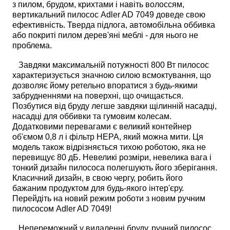
з пилом, брудом, крихтами і навіть волоссям,
вертикальний пилосос Adler AD 7049 доведе свою
ефективність. Тверда підлога, автомобільна оббивка
або покриті пилом дерев'яні меблі - для нього не
проблема.
Завдяки максимальній потужності 800 Вт пилосос
характеризується значною силою всмоктування, що
дозволяє йому ретельно впоратися з будь-якими
забрудненнями на поверхні, що очищається.
Позбутися від бруду легше завдяки щілинній насадці,
насадці для оббивки та гумовим колесам.
Додатковими перевагами є великий контейнер
об'ємом 0,8 л і фільтр НЕРА, який можна мити. Ця
модель також відрізняється тихою роботою, яка не
перевищує 80 дБ. Невеликі розміри, невелика вага і
тонкий дизайн пилососа полегшують його зберігання.
Класичний дизайн, в свою чергу, робить його
бажаним продуктом для будь-якого інтер'єру.
Перейдіть на новий режим роботи з новим ручним
пилососом Adler AD 7049!
Непереможний у видаленні бруду, ручний пилосос