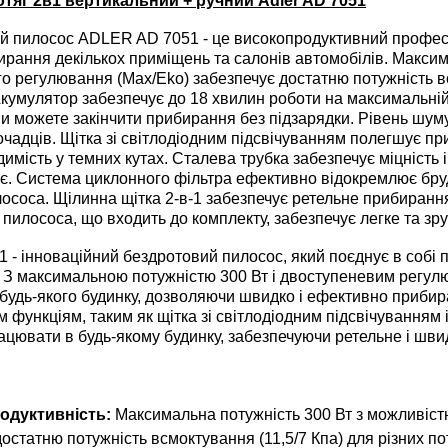
тяг 2в1 вертикальний + ручний Adler AD 7051
пилосос ADLER AD 7051 - це високопродуктивний професій
ирання декількох приміщень та салонів автомобілів. Максим
о регулювання (Max/Eko) забезпечує достатню потужність вс
кумулятор забезпечує до 18 хвилин роботи на максимальній
ви можете закінчити прибирання без підзарядки. Рівень шум
чадців. Щітка зі світлодіодним підсвічуванням полегшує пр
имість у темних кутах. Сталева трубка забезпечує міцність 
є. Система циклонного фільтра ефективно відокремлює бруд 
лососа. Щілинна щітка 2-в-1 забезпечує ретельне прибиранн
 пилососа, що входить до комплекту, забезпечує легке та зр
 - інноваційний бездротовий пилосос, який поєднує в собі по
 З максимальною потужністю 300 Вт і двоступеневим регул
 будь-якого будинку, дозволяючи швидко і ефективно прибир
 функціям, таким як щітка зі світлодіодним підсвічуванням 
ацювати в будь-якому будинку, забезпечуючи ретельне і шв
одуктивність:
Максимальна потужність 300 Вт з можливіст
достатню потужність всмоктування (11,5/7 Кпа) для різних п