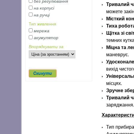
без регулювання
Тривалий ч
на корпусі
можете закі
на ручці
Місткий ко
Тип живлення
Тиха робот
мережа
Щітка зі св
акумулятор
темних кутка
Впорядкувати за
Міцна та ле
маневрує.
Удосконале
вихід чистог
Універсаль
місцях.
Зручне збер
Тривалий ч
заряджання
Характеристи
Тип прибир