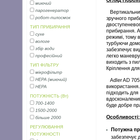
Огляд Порохо
миючий
парогенератор
Вертикальний 
робот-пилосмок
зручного приб
двоступеневог
ТИП ПРИБИРАННЯ
прибирання. А
сухе
режимі, тому 
вологе
турбуючи домо
збір води
забезпечує вид
легко маневру
професійний
виходить з пи
ТИП ФІЛЬТРУ
Кріплення для
мікрофільтр
НЕРА (миючий)
Adler AD 7051
використання.
НЕРА
підходить для
ПОТУЖНІСТЬ (Вт)
вдосконаленим
700-1400
буде добре пр
1500-2000
Особливості:
більше 2000
РЕГУЛЮВАННЯ
Потужна пр
ПОТУЖНОСТІ
забезпечує 