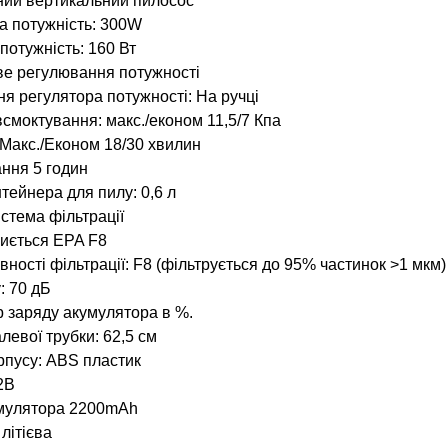
ий вертикальний пилосос
 потужність: 300W
потужність: 160 Вт
е регулювання потужності
я регулятора потужності: На ручці
всмоктування: макс./економ 11,5/7 Кпа
 Макс./Економ 18/30 хвилин
ння 5 годин
нтейнера для пилу: 0,6 л
стема фільтрації
миється EPA F8
ності фільтрації: F8 (фільтрується до 95% частинок >1 мкм)
: 70 дБ
р заряду акумулятора в %.
левої трубки: 62,5 см
рпусу: ABS пластик
2В
умулятора 2200mAh
 літієва