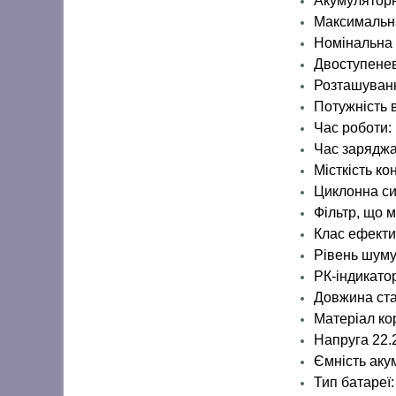
Акумуляторн
Максимальна
Номінальна 
Двоступенев
Розташуванн
Потужність 
Час роботи:
Час заряджа
Місткість ко
Циклонна си
Фільтр, що 
Клас ефектив
Рівень шуму
РК-індикато
Довжина ста
Матеріал ко
Напруга 22.
Ємність ак
Тип батареї: