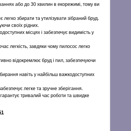
ннях або до 30 хвилин в екорежимі, тому ви
 легко збирати та утилізувати зібраний бруд.
уючи своїх рідних.
оступних місцях і забезпечує видимість у
очас легкість, завдяки чому пилосос легко
ивно відокремлює бруд і пил, забезпечуючи
ибирання навіть у найбільш важкодоступних
абезпечує легке та зручне зберігання.
гарантує тривалий час роботи та швидке
51