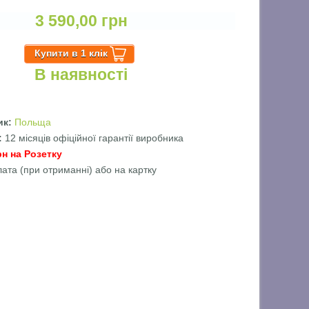
3 590,00 грн
В наявності
ик:
Польща
ї:
12 місяців офіційної гарантії виробника
рн на Розетку
лата (при отриманні) або на картку