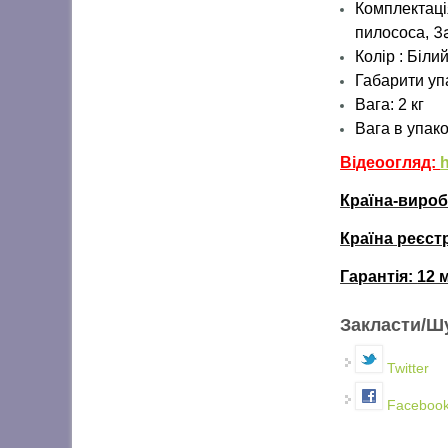
Комплектаці
З
пилососа,
Колір : Біли
Габарити уп
Вага: 2 кг
Вага в упаков
Відеоогляд:
Країна-виро
Країна реєст
Гарантія:
12 
Вертикал
Закласти/Ш
Twitter
Faceboo