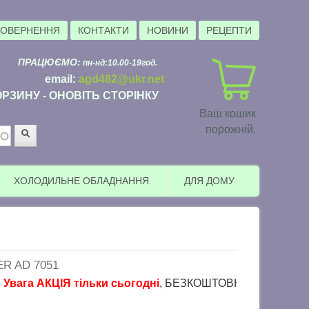
ПОВЕРНЕННЯ
КОНТАКТИ
НОВИНИ
РЕЦЕПТИ
ПРАЦЮЄМО:
пн-нд:10.00-19год.
email:
agd482@ukr.net
РЗИНУ - ОНОВІТЬ СТОРІНКУ
Ваш кошик
порожній.
Пошук
ХОЛОДИЛЬНЕ ОБЛАДНАННЯ
ДЛЯ ДОМУ
R AD 7051
 АКЦІЯ тільки сьогодні
, БЕЗКОШТОВНА доставка в пункти ви