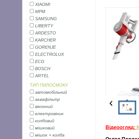
XIAOMI
MPM
SAMSUNG
LIBERTY
ARDESTO
KARCHER
GORENJE
ELECTROLUX
ECG
BOSCH
ARTEL
ТИП ПИЛОСМОКУ
автомобільний
аквафільтр
віконний
електровіник
колбовий
Вертикал
Відеоогляд:
мішковий
мішок + колба