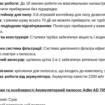
ас роботи:
До 18 хвилин роботи на максимальних налаштува
нчити прибирання без підзарядки.
нтейнер для пилу:
0,6-літровий контейнер для пилу дозволяє
а:
з рівнем шуму всього 70 дБ ви можете прибирати, не турб
ітлодіодним підсвічуванням:
Полегшує прибирання у важкод
х.
гка конструкція:
Сталева трубка забезпечує міцність і водн
на система фільтрації:
Система циклонного фільтра ефект
о повітря з пилососа.
ний аксесуар:
щілинна щітка 2-в-1 забезпечує ретельне пр
ігання:
кріплення для пилососа, що входить до комплекту, з
ас роботи від акумулятора:
Акумулятор ємністю 2200 мАг 
.
ки та особливості Акумуляторний пилосос Adler AD 70
ання:
Сухе