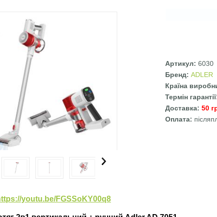
Артикул:
6030
Бренд:
ADLER
Країна виробн
Термін гаранті
Доставка:
50 г
Оплата:
післяп
ьні вкладки
https://youtu.be/FGSSoKY00q8