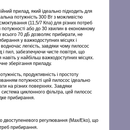
ний прилад, який ідеально підходить для
альна потужність 300 Вт з можливістю
моктування (11,5/7 Кпа) для різних потреб
 потужності або до 30 хвилин в економному
у всього 70 дБ дозволяє прибирати, не
ибирання у важкодоступних місцях і
і водночас легкість, завдяки чому пилосос
і пил, забезпечуючи чисте повітря, що
я навіть у найбільш важкодоступних місцях.
учне зберігання приладу.
тужність, продуктивність і простоту
юванням потужності цей пилосос ідеально
ати на різних поверхнях. Завдяки
і система циклонного фільтра, цей пилосос
идке прибирання.
ю двоступеневого регулювання (Max/Eko), що
отреб прибирання.