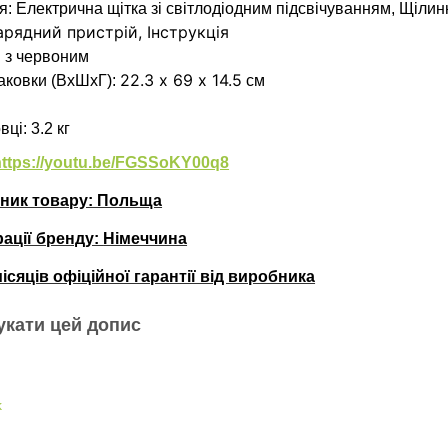
я: Електрична щітка зі світлодіодним підсвічуванням, Щілин
арядний пристрій,
Інструкція
й з червоним
22.3 х 69 х 14.5
аковки (ВхШхГ):
см
ці: 3.2 кг
https://youtu.be/FGSSoKY00q8
бник товару: Польща
рації бренду:
Німеччина
місяців офіційної гарантії від виробника
ьні вкладки
укати цей допис
k