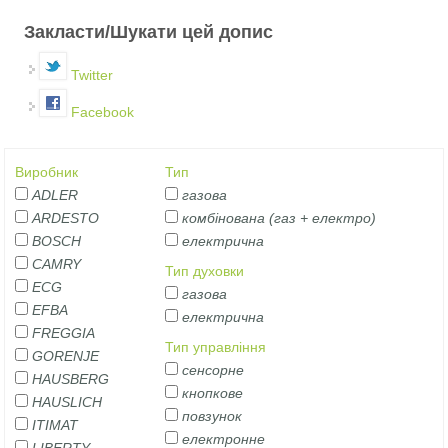
Закласти/Шукати цей допис
Twitter
Facebook
Виробник
Тип
ADLER
газова
ARDESTO
комбінована (газ + електро)
BOSCH
електрична
CAMRY
Тип духовки
ECG
газова
EFBA
електрична
FREGGIA
Тип управління
GORENJE
сенсорне
HAUSBERG
кнопкове
HAUSLICH
повзунок
ITIMAT
електронне
LIBERTY