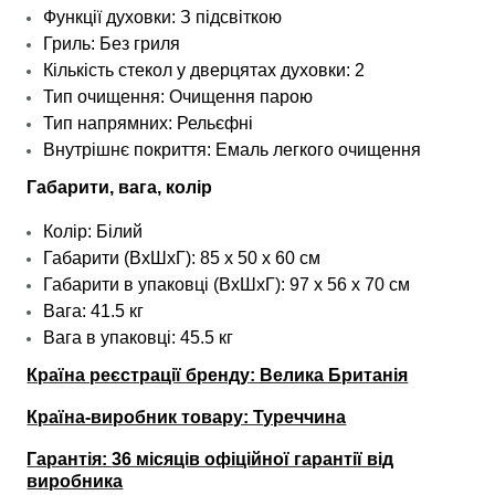
Функції духовки: З підсвіткою
Гриль: Без гриля
Кількість стекол у дверцятах духовки: 2
Тип очищення: Очищення парою
Тип напрямних: Рельєфні
Внутрішнє покриття: Емаль легкого очищення
Габарити, вага, колір
Колір: Білий
Габарити (ВхШхГ): 85 х 50 х 60 см
Габарити в упаковці (ВхШхГ): 97 х 56 х 70 см
Вага: 41.5 кг
Вага в упаковці: 45.5 кг
Країна реєстрації бренду: Велика Британія
Країна-виробник товару: Туреччина
Гарантія:
36 місяців офіційної гарантії від
виробника