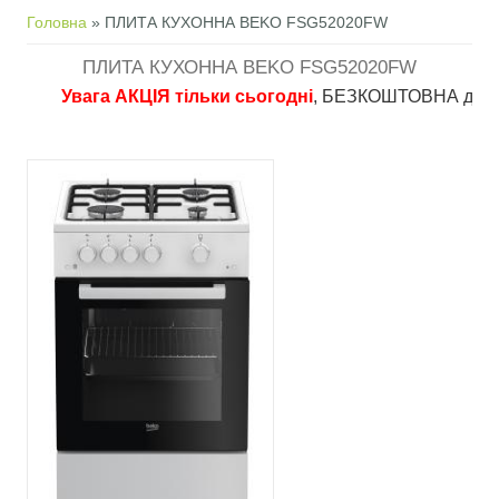
Ви є тут
Головна
» ПЛИТА КУХОННА BEKO FSG52020FW
ПЛИТА КУХОННА BEKO FSG52020FW
Увага АКЦІЯ тільки сьогодні
, БЕЗКОШТОВНА доставка в 