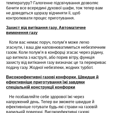
температуру? Галогенне підсвічування дозволяє
бачити все всередині духової шафи, тож тепер вам
не доведеться щоразу відчиняти її, щоб
контролювати процес приготування.
Захист від витікання газу. Автоматичне
вимкнення газу
Коли вас немає поруч, полум’я може легко
згаснути, і ваш дім наповнюватиметься небезпечним
газом. Коли полум’я в конфорці згасає через рідину,
що витекла з каструлі, або порив вітру, функція
захисту від витікання газу визначає це та перекриває
подачу газу. Жодної небезпеки, жодних турбот.
Високоефективні газові конфорки. Швидше й
ефективніше приготування їжі завдяки
спеціальній конструкції конфорки
Не позбавляйте себе здорової їжі через
напружений день. Тепер ви зможете швидше й
ефективніше готувати будь-які страви на газовій
варильній поверхні. Високоефективні газові