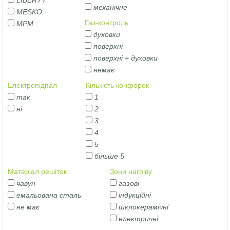
механічне
MESKO
Газ-контроль
MPM
духовки
поверхні
поверхні + духовки
немає
Електропідпал
Кількість конфорок
так
1
ні
2
3
4
5
більше 5
Матеріал решіток
Зони нагріву
чавун
газові
емальована сталь
індукційні
не має
шклокерамічні
електричні