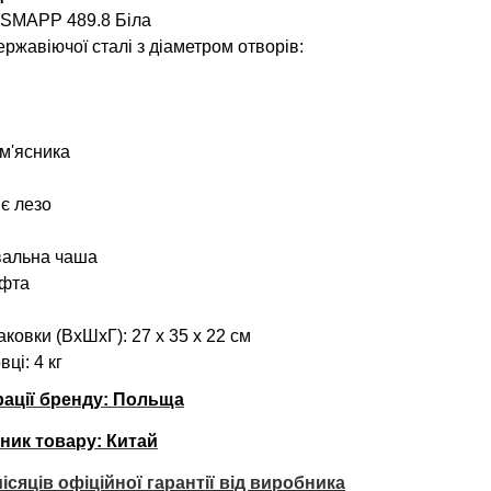
 SMAPP 489.8 Біла
ержавіючої сталі з діаметром отворів:
 м'ясника
є лезо
вальна чаша
уфта
ковки (ВхШхГ): 27 x 35 x 22 см
ці: 4 кг
рації бренду: Польща
ник товару: Китай
місяців офіційної гарантії від виробника