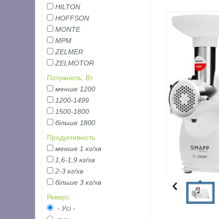
HILTON
HOFFSON
MONTE
MPM
ZELMER
ZELMOTOR
Потужність, Вт
менше 1200
1200-1499
1500-1800
більше 1800
Продуктивність
менше 1 кг/хв
1,6-1,9 кг/хв
2-3 кг/хв
більше 3 кг/хв
Реверс
- Усі -