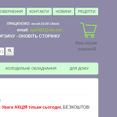
ПОВЕРНЕННЯ
КОНТАКТИ
НОВИНИ
РЕЦЕПТИ
ПРАЦЮЄМО:
пн-нд:10.00-19год.
email:
agd482@ukr.net
РЗИНУ - ОНОВІТЬ СТОРІНКУ
Ваш кошик
порожній.
Пошук
ХОЛОДИЛЬНЕ ОБЛАДНАННЯ
ДЛЯ ДОМУ
8
га АКЦІЯ тільки сьогодні
, БЕЗКОШТОВНА доставка в пункти 