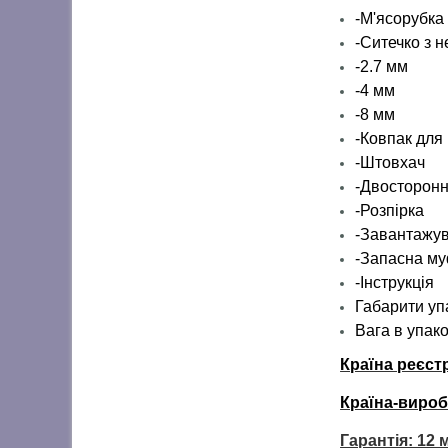
-М'ясорубка
-Ситечко з н
-2.7 мм
-4 мм
-8 мм
-Ковпак для
-Штовхач
-Двосторонн
-Розпірка
-Завантажу
-Запасна м
-Інструкція
Габарити упа
Вага в упаков
Країна реєст
Країна-вироб
Гарантія: 12 