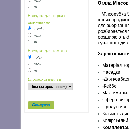
так
Огляд М'ясор
ні
М’ясорубка SM
Насадка для терки /
інших продукт
шинкування
для зберігання
- Усі -
розбирається 
так
розширюють фу
ні
сучасного диз
Насадка для томатів
Характерист
- Усі -
так
Матеріал ко
ні
Насадки
-Для ковбас
Впорядкувати за
-Кеббе
Максимальна
Сфера вико
Продуктивніс
Кількість дис
Колір: Білий
Комплектац