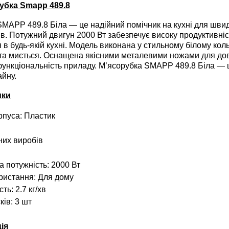
убка Smapp 489.8
APP 489.8 Біла — це надійний помічник на кухні для швид
ів. Потужний двигун 2000 Вт забезпечує високу продуктивніс
 в будь-якій кухні. Модель виконана у стильному білому коль
та миється. Оснащена якісними металевими ножами для довг
нкціональність приладу. М’ясорубка SMAPP 489.8 Біла — ц
айну.
ики
рпуса: Пластик
них виробів
 потужність: 2000 Вт
ристання: Для дому
ть: 2.7 кг/хв
ків: 3 шт
ія