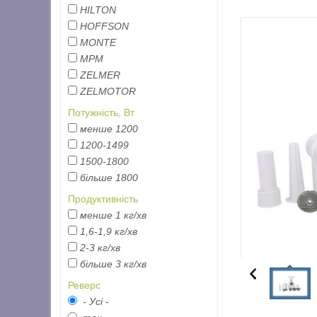
HILTON
HOFFSON
MONTE
MPM
ZELMER
ZELMOTOR
Потужність, Вт
менше 1200
1200-1499
1500-1800
більше 1800
Продуктивність
менше 1 кг/хв
1,6-1,9 кг/хв
2-3 кг/хв
більше 3 кг/хв
Реверс
- Усі -