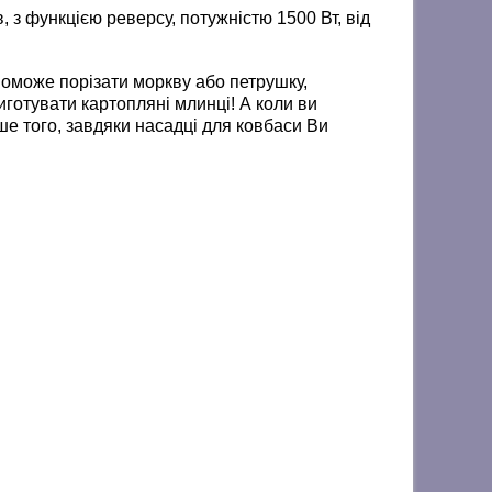
 з функцією реверсу, потужністю 1500 Вт, від
поможе порізати моркву або петрушку,
иготувати картопляні млинці! А коли ви
ше того, завдяки насадці для ковбаси Ви