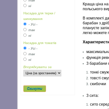
так
Краща ціна на
ні
польського ви
Насадка для терки /
В комплекті д
шинкування
барабан з дрі
- Усі -
плануєте запі
так
легко можете 
ні
Характеристи
Насадка для томатів
- Усі -
максимальна
так
функція рев
ні
3 барабани 
Впорядкувати за
тонкі смуж
товсті сму
скибочки
3 сита:
сито сере