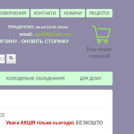
ПОВЕРНЕННЯ
КОНТАКТИ
НОВИНИ
РЕЦЕПТИ
ПРАЦЮЄМО:
пн-нд:10.00-19год.
email:
agd482@ukr.net
РЗИНУ - ОНОВІТЬ СТОРІНКУ
Ваш кошик
порожній.
Пошук
ХОЛОДИЛЬНЕ ОБЛАДНАННЯ
ДЛЯ ДОМУ
02
вага АКЦІЯ тільки сьогодні
, БЕЗКОШТОВНА доставка в пунк