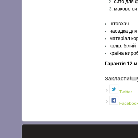
сито для 
макове си
штовхач
насадка для
матеріал ко
колір: білий
країна виро
Гарантія 12 м
Закласти/Ш
Twitter
Faceboo