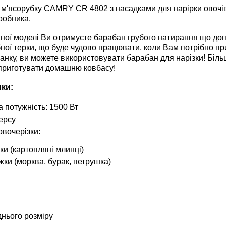
 м'ясорубку CAMRY CR 4802 з насадками для нарірки овочів,
робника.
аної моделі Ви отримуєте барабан грубого натирання що до
бної терки, що буде чудово працювати, коли Вам потрібно пр
канку, ви можете використовувати барабан для нарізки! Біль
приготувати домашню ковбасу!
ки:
 потужність: 1500 Вт
ерсу
овочерізки:
ки (картопляні млинці)
жки (морква, бурак, петрушка)
днього розміру