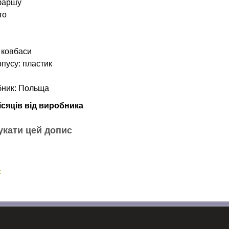
фаршу
то
 ковбаси
рпусу: пластик
бник: Польща
ісяців від виробника
укати цей допис
k