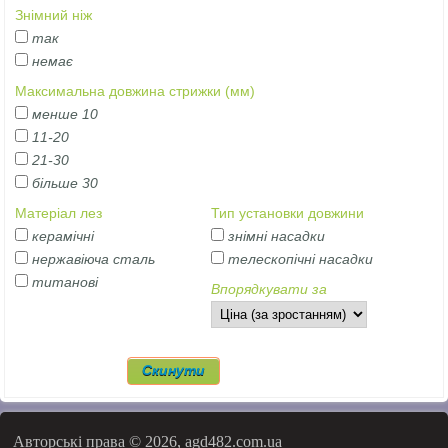
Знімний ніж
так
немає
Максимальна довжина стрижки (мм)
менше 10
11-20
21-30
більше 30
Матеріал лез
Тип установки довжини
керамічні
знімні насадки
нержавіюча сталь
телескопічні насадки
титанові
Впорядкувати за
Авторські права © 2026, agd482.com.ua