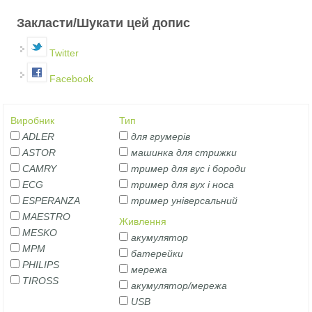
Закласти/Шукати цей допис
Twitter
Facebook
Виробник
Тип
ADLER
для грумерів
ASTOR
машинка для стрижки
CAMRY
тример для вус і бороди
ECG
тример для вух і носа
ESPERANZA
тример універсальний
MAESTRO
Живлення
MESKO
акумулятор
MPM
батерейки
PHILIPS
мережа
TIROSS
акумулятор/мережа
USB