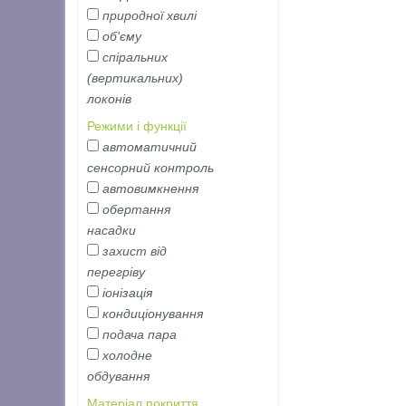
природної хвилі
об'єму
спіральних
(вертикальних)
локонів
Режими і функції
автоматичний
сенсорний контроль
автовимкнення
обертання
насадки
захист від
перегріву
іонізація
кондиціонування
подача пара
холодне
обдування
Матеріал покриття