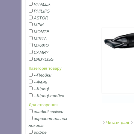
VITALEX
PHILIPS
ASTOR
MPM
MONTE
MIRTA
MESKO
CAMRY
BABYLISS
Категорія товару
--Плойки
--Фени
--Щипці
--Щипці-плойка
Для створення
гладкої зачіски
горизонтальних
Читати далі
пр
локонів
Сторінки
гофре