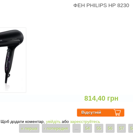
ФЕН PHILIPS HP 8230
814,40 грн
о ФЕН PHILIPS HP 8230
Щоб додати коментар,
увійдіть
або
зареєструйтесь
« перша
‹ попередня
…
54
55
56
57
5