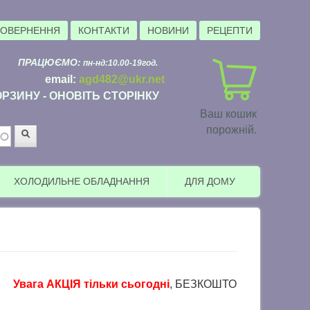
ПОВЕРНЕННЯ
КОНТАКТИ
НОВИНИ
РЕЦЕПТИ
ПРАЦЮЄМО:
пн-нд:10.00-19год.
email:
agd482@ukr.net
РЗИНУ - ОНОВІТЬ СТОРІНКУ
Ваш кошик
порожній.
Пошук
ХОЛОДИЛЬНЕ ОБЛАДНАННЯ
ДЛЯ ДОМУ
вага АКЦІЯ тільки сьогодні
, БЕЗКОШТОВНА доставка в пунк