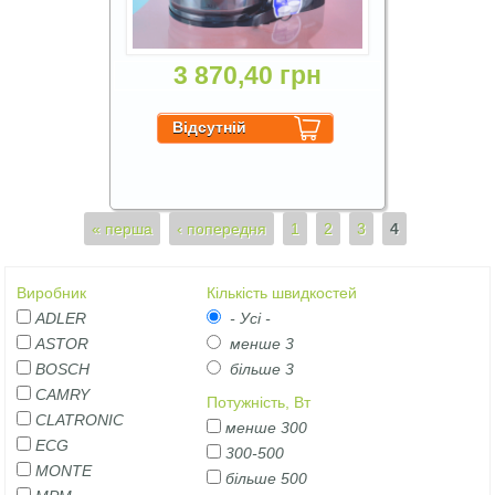
3 870,40 грн
Сторінки
« перша
‹ попередня
1
2
3
4
Виробник
Кількість швидкостей
ADLER
- Усі -
ASTOR
менше 3
BOSCH
більше 3
CAMRY
Потужність, Вт
CLATRONIC
менше 300
ECG
300-500
MONTE
більше 500