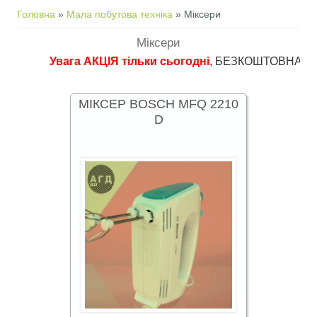
Ви є тут
Головна
»
Мала побутова техніка
» Міксери
Міксери
Увага АКЦІЯ тільки сьогодні
, БЕЗКОШТОВНА доставка 
МІКСЕР BOSCH MFQ 2210
D