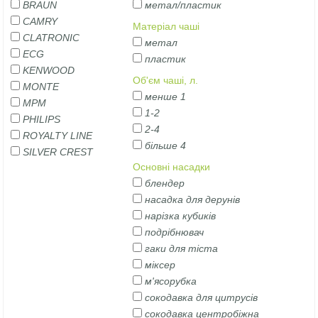
BRAUN
метал/пластик
CAMRY
Матеріал чаші
CLATRONIC
метал
ECG
пластик
KENWOOD
Об'єм чаші, л.
MONTE
менше 1
MPM
1-2
PHILIPS
2-4
ROYALTY LINE
більше 4
SILVER CREST
Основні насадки
блендер
насадка для дерунів
нарізка кубиків
подрібнювач
гаки для тіста
міксер
м'ясорубка
сокодавка для цитрусів
сокодавка центробіжна