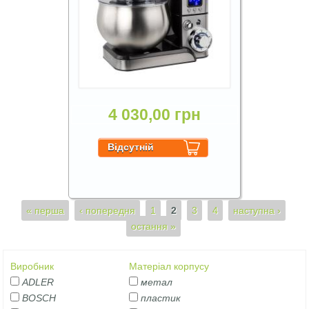
4 030,00 грн
Сторінки
« перша
‹ попередня
1
2
3
4
наступна ›
остання »
Виробник
Матеріал корпусу
ADLER
метал
BOSCH
пластик