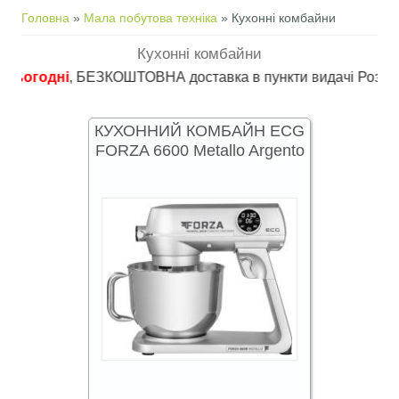
Ви є тут
Головна
»
Мала побутова техніка
» Кухонні комбайни
Кухонні комбайни
годні
, БЕЗКОШТОВНА доставка в пункти видачі Розетка ( товар
КУХОННИЙ КОМБАЙН ECG
FORZA 6600 Metallo Argento