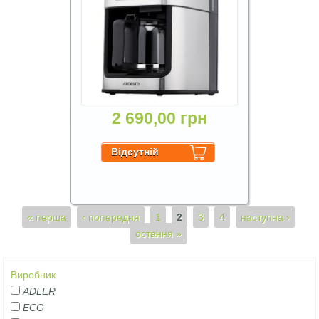
2 690,00 грн
Сторінки
« перша
‹ попередня
1
2
3
4
наступна ›
остання »
Виробник
ADLER
ECG