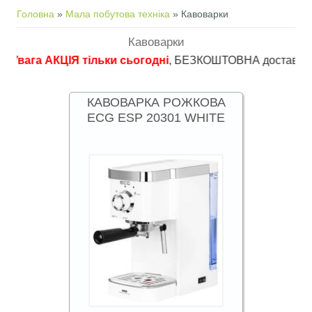
Ви є тут
Головна
»
Мала побутова техніка
» Кавоварки
Кавоварки
а АКЦІЯ тільки сьогодні
, БЕЗКОШТОВНА доставка в пункти 
КАВОВАРКА РОЖКОВА
ECG ESP 20301 WHITE