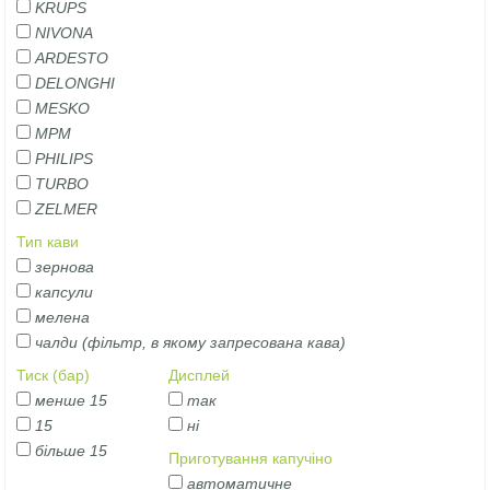
KRUPS
NIVONA
ARDESTO
DELONGHI
MESKO
MPM
PHILIPS
TURBO
ZELMER
Тип кави
зернова
капсули
мелена
чалди (фільтр, в якому запресована кава)
Тиск (бар)
Дисплей
менше 15
так
15
ні
більше 15
Приготування капучіно
автоматичне