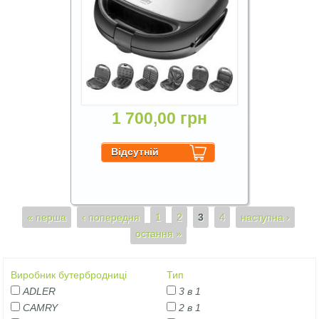
1 700,00 грн
Сторінки
« перша
‹ попередня
1
2
3
4
наступна ›
остання »
Виробник бутербродниці
Тип
ADLER
3 в 1
CAMRY
2 в 1