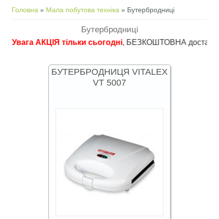
Ви є тут
Головна
»
Мала побутова техніка
» Бутербродниці
Бутербродниці
га АКЦІЯ тільки сьогодні
, БЕЗКОШТОВНА доставка в пункти
БУТЕРБРОДНИЦЯ VITALEX
VT 5007