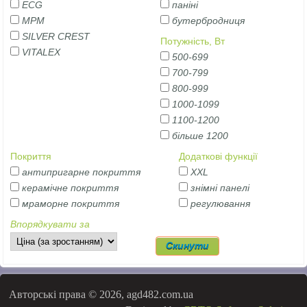
ECG
паніні
MPM
бутербродниця
SILVER CREST
Потужність, Вт
VITALEX
500-699
700-799
800-999
1000-1099
1100-1200
більше 1200
Покриття
Додаткові функції
антипригарне покриття
XXL
керамічне покриття
знімні панелі
мраморне покриття
регулювання
Впорядкувати за
Авторські права © 2026, agd482.com.ua