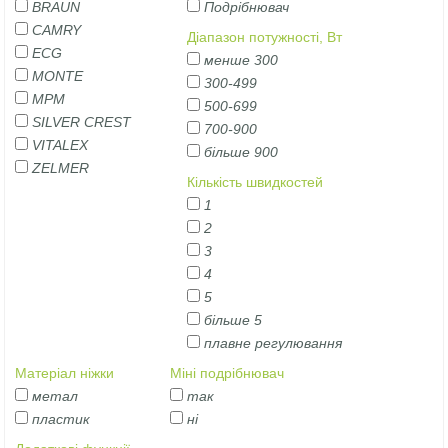
BRAUN
Подрібнювач
CAMRY
Діапазон потужності, Вт
ECG
менше 300
MONTE
300-499
MPM
500-699
SILVER CREST
700-900
VITALEX
більше 900
ZELMER
Кількість швидкостей
1
2
3
4
5
більше 5
плавне регулювання
Матеріал ніжки
Міні подрібнювач
метал
так
пластик
ні