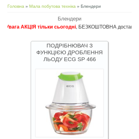
Ви є тут
Головна
»
Мала побутова техніка
» Блендери
Блендери
а АКЦІЯ тільки сьогодні
, БЕЗКОШТОВНА доставка в пункти 
ПОДРІБНЮВАЧ З
ФУНКЦІЄЮ ДРОБЛЕННЯ
ЛЬОДУ ECG SP 466