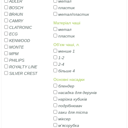
ADLER
метал
BOSCH
пластик
BRAUN
метал/пластик
CAMRY
Матеріал чаші
CLATRONIC
метал
ECG
пластик
KENWOOD
Об'єм чаші, л.
MONTE
менше 1
MPM
1-2
PHILIPS
2-4
ROYALTY LINE
більше 4
SILVER CREST
Основні насадки
блендер
насадка для дерунів
нарізка кубиків
подрібнювач
гаки для тіста
міксер
м'ясорубка