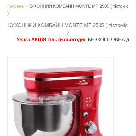
Ви є тут
Головна
» КУХОННИЙ КОМБАЙН MONTE MT 2505 ( тістоміс
)
КУХОННИЙ КОМБАЙН MONTE MT 2505 ( тістоміс
)
Увага АКЦІЯ тільки сьогодні
, БЕЗКОШТОВНА доставка в