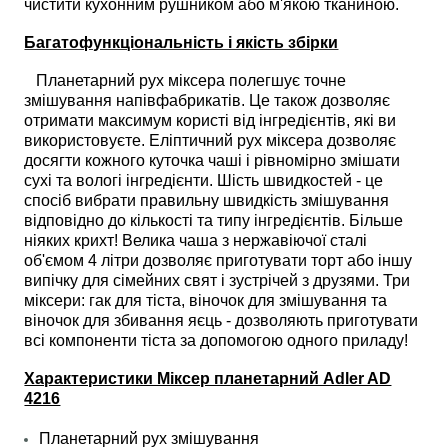
чистити кухонним рушником або м'якою тканиною.
Багатофункціональність і якість збірки
Планетарний рух міксера полегшує точне
змішування напівфабрикатів. Це також дозволяє
отримати максимум користі від інгредієнтів, які ви
використовуєте. Еліптичний рух міксера дозволяє
досягти кожного куточка чаші і рівномірно змішати
сухі та вологі інгредієнти. Шість швидкостей - це
спосіб вибрати правильну швидкість змішування
відповідно до кількості та типу інгредієнтів. Більше
ніяких крихт! Велика чаша з нержавіючої сталі
об'ємом 4 літри дозволяє приготувати торт або іншу
випічку для сімейних свят і зустрічей з друзями. Три
міксери: гак для тіста, віночок для змішування та
віночок для збивання яєць - дозволяють приготувати
всі компоненти тіста за допомогою одного приладу!
Характеристики Міксер планетарний Adler AD
4216
Планетарний рух змішування