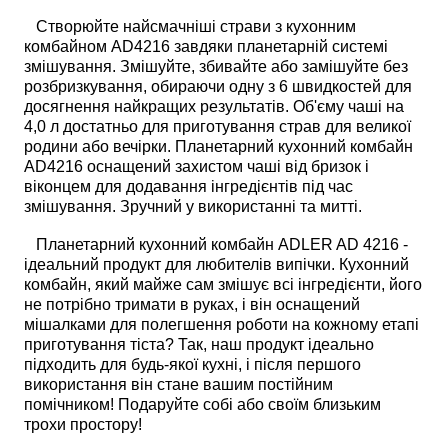
Створюйте найсмачніші страви з кухонним
комбайном AD4216 завдяки планетарній системі
змішування. Змішуйте, збивайте або замішуйте без
розбризкування, обираючи одну з 6 швидкостей для
досягнення найкращих результатів. Об'єму чаші на
4,0 л достатньо для приготування страв для великої
родини або вечірки. Планетарний кухонний комбайн
AD4216 оснащений захистом чаші від бризок і
віконцем для додавання інгредієнтів під час
змішування. Зручний у використанні та митті.
Планетарний кухонний комбайн ADLER AD 4216 -
ідеальний продукт для любителів випічки. Кухонний
комбайн, який майже сам змішує всі інгредієнти, його
не потрібно тримати в руках, і він оснащений
мішалками для полегшення роботи на кожному етапі
приготування тіста? Так, наш продукт ідеально
підходить для будь-якої кухні, і після першого
використання він стане вашим постійним
помічником! Подаруйте собі або своїм близьким
трохи простору!