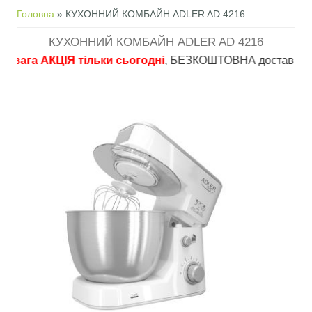
Ви є тут
Головна
» КУХОННИЙ КОМБАЙН ADLER AD 4216
КУХОННИЙ КОМБАЙН ADLER AD 4216
ага АКЦІЯ тільки сьогодні
, БЕЗКОШТОВНА доставка в пункти