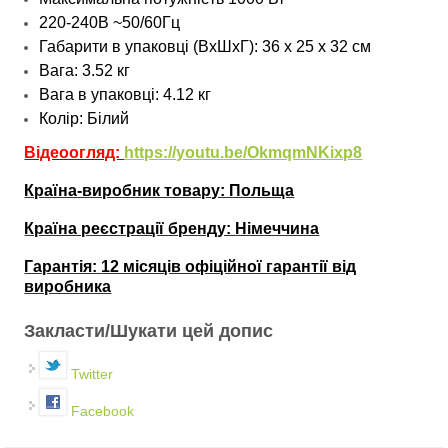
220-240В ~50/60Гц
Габарити в упаковці (ВхШхГ): 36 x 25 x 32 см
Вага: 3.52 кг
Вага в упаковці: 4.12 кг
Колір: Білий
Відеоогляд:
https://youtu.be/OkmqmNKixp8
Країна-виробник товару: Польща
Країна реєстрації бренду:
Німеччина
Гарантія:
12 місяців офіційної гарантії від
виробника
Закласти/Шукати цей допис
Twitter
Facebook