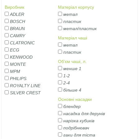
Виробник
Матеріал корпусу
ADLER
метал
BOSCH
пластик
BRAUN
метал/пластик
CAMRY
Матеріал чаші
CLATRONIC
метал
ECG
пластик
KENWOOD
Об'єм чаші, л.
MONTE
менше 1
MPM
1-2
PHILIPS
2-4
ROYALTY LINE
більше 4
SILVER CREST
Основні насадки
блендер
насадка для дерунів
нарізка кубиків
подрібнювач
гаки для тіста