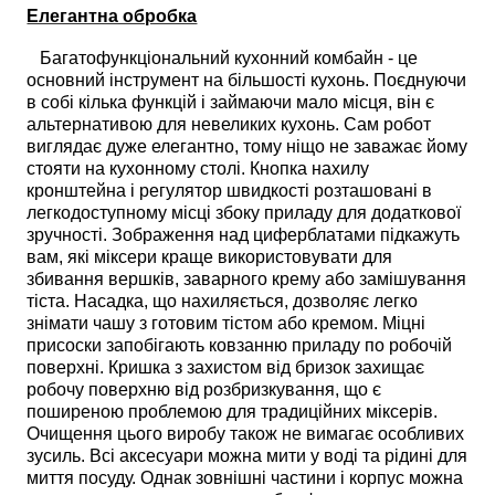
Елегантна обробка
Багатофункціональний кухонний комбайн - це
основний інструмент на більшості кухонь. Поєднуючи
в собі кілька функцій і займаючи мало місця, він є
альтернативою для невеликих кухонь. Сам робот
виглядає дуже елегантно, тому ніщо не заважає йому
стояти на кухонному столі. Кнопка нахилу
кронштейна і регулятор швидкості розташовані в
легкодоступному місці збоку приладу для додаткової
зручності. Зображення над циферблатами підкажуть
вам, які міксери краще використовувати для
збивання вершків, заварного крему або замішування
тіста. Насадка, що нахиляється, дозволяє легко
знімати чашу з готовим тістом або кремом. Міцні
присоски запобігають ковзанню приладу по робочій
поверхні. Кришка з захистом від бризок захищає
робочу поверхню від розбризкування, що є
поширеною проблемою для традиційних міксерів.
Очищення цього виробу також не вимагає особливих
зусиль. Всі аксесуари можна мити у воді та рідині для
миття посуду. Однак зовнішні частини і корпус можна